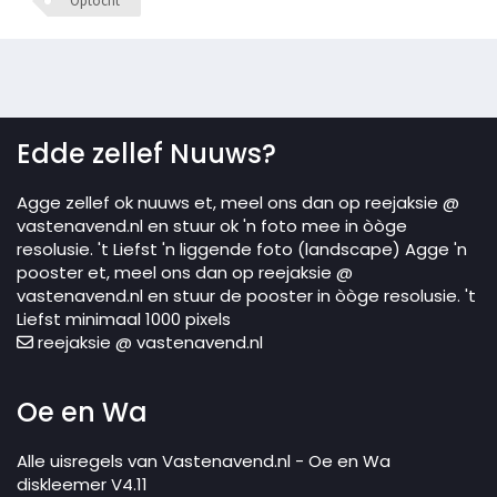
Optocht
Edde zellef Nuuws?
Agge zellef ok nuuws et, meel ons dan op reejaksie @
vastenavend.nl en stuur ok 'n foto mee in òòge
resolusie. 't Liefst 'n liggende foto (landscape) Agge 'n
pooster et, meel ons dan op reejaksie @
vastenavend.nl en stuur de pooster in òòge resolusie. 't
Liefst minimaal 1000 pixels
reejaksie @ vastenavend.nl
Oe en Wa
Alle uisregels van Vastenavend.nl - Oe en Wa
diskleemer V4.11