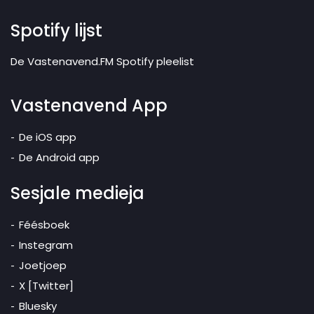
Spotify lijst
De Vastenavend.FM Spotify pleelist
Vastenavend App
De iOS app
De Android app
Sesjale medieja
Féésboek
Instegram
Joetjoep
X [Twitter]
Bluesky