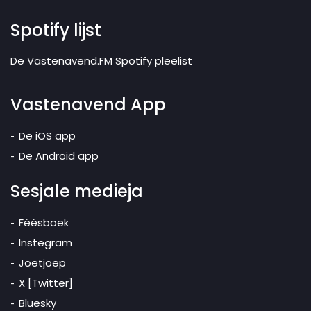
Spotify lijst
De Vastenavend.FM Spotify pleelist
Vastenavend App
De iOS app
De Android app
Sesjale medieja
Féésboek
Instegram
Joetjoep
X [Twitter]
Bluesky