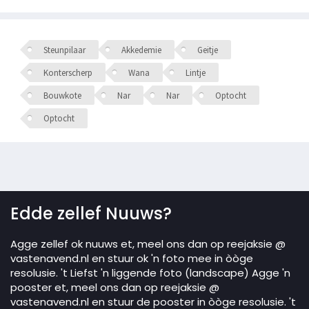
Steunpilaar
Akkedemie
Geitje
Konterscherp
Wana
Lintje
Bouwkote
Nar
Nar
Optocht
Optocht
Edde zellef Nuuws?
Agge zellef ok nuuws et, meel ons dan op reejaksie @
vastenavend.nl en stuur ok 'n foto mee in òòge
resolusie. 't Liefst 'n liggende foto (landscape) Agge 'n
pooster et, meel ons dan op reejaksie @
vastenavend.nl en stuur de pooster in òòge resolusie. 't