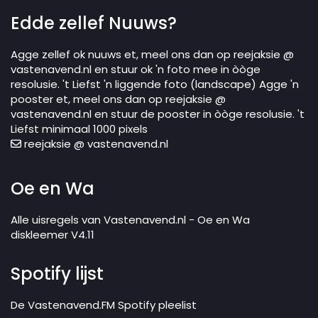
Edde zellef Nuuws?
Agge zellef ok nuuws et, meel ons dan op reejaksie @
vastenavend.nl en stuur ok 'n foto mee in òòge
resolusie. 't Liefst 'n liggende foto (landscape) Agge 'n
pooster et, meel ons dan op reejaksie @
vastenavend.nl en stuur de pooster in òòge resolusie. 't
Liefst minimaal 1000 pixels
reejaksie @ vastenavend.nl
Oe en Wa
Alle uisregels van Vastenavend.nl - Oe en Wa
diskleemer V4.11
Spotify lijst
De Vastenavend.FM Spotify pleelist