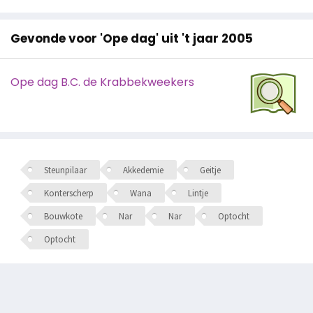
Gevonde voor 'Ope dag' uit 't jaar 2005
Ope dag B.C. de Krabbekweekers
Steunpilaar
Akkedemie
Geitje
Konterscherp
Wana
Lintje
Bouwkote
Nar
Nar
Optocht
Optocht