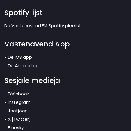
Spotify lijst
De Vastenavend.FM Spotify pleelist
Vastenavend App
De iOS app
De Android app
Sesjale medieja
Féésboek
Instegram
Joetjoep
X [Twitter]
Bluesky