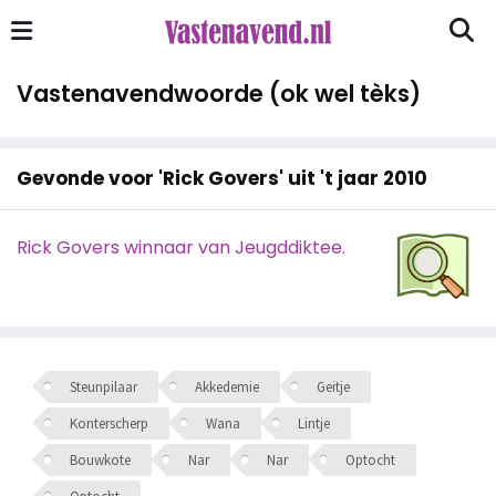
Vastenavendwoorde (ok wel tèks)
Gevonde voor 'Rick Govers' uit 't jaar 2010
Rick Govers winnaar van Jeugddiktee.
Steunpilaar
Akkedemie
Geitje
Konterscherp
Wana
Lintje
Bouwkote
Nar
Nar
Optocht