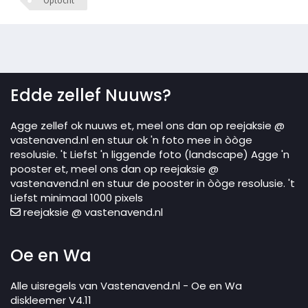
Optocht
Edde zellef Nuuws?
Agge zellef ok nuuws et, meel ons dan op reejaksie @
vastenavend.nl en stuur ok 'n foto mee in òòge
resolusie. 't Liefst 'n liggende foto (landscape) Agge 'n
pooster et, meel ons dan op reejaksie @
vastenavend.nl en stuur de pooster in òòge resolusie. 't
Liefst minimaal 1000 pixels
reejaksie @ vastenavend.nl
Oe en Wa
Alle uisregels van Vastenavend.nl - Oe en Wa
diskleemer V4.11