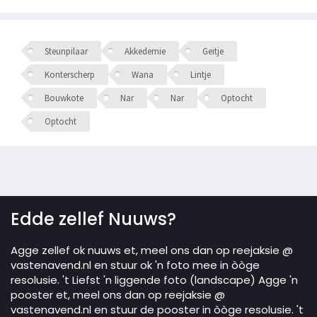
Steunpilaar
Akkedemie
Geitje
Konterscherp
Wana
Lintje
Bouwkote
Nar
Nar
Optocht
Optocht
Edde zellef Nuuws?
Agge zellef ok nuuws et, meel ons dan op reejaksie @
vastenavend.nl en stuur ok 'n foto mee in òòge
resolusie. 't Liefst 'n liggende foto (landscape) Agge 'n
pooster et, meel ons dan op reejaksie @
vastenavend.nl en stuur de pooster in òòge resolusie. 't