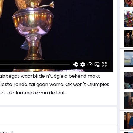
t Krabbegat waarbij de n'Oòg'eid bekend makt
leste ronde zal gaan worre. Ok wor 't Olumpies
as waakvlammeke van de leut.
enaal: