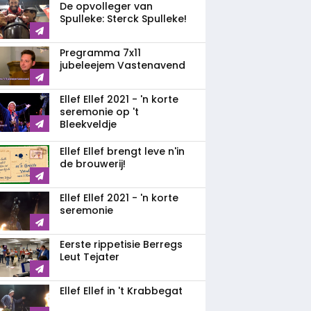
De opvolleger van
Spulleke: Sterck Spulleke!
Pregramma 7x11
jubeleejem Vastenavend
Ellef Ellef 2021 - 'n korte
seremonie op 't
Bleekveldje
Ellef Ellef brengt leve n'in
de brouwerij!
Ellef Ellef 2021 - 'n korte
seremonie
Eerste rippetisie Berregs
Leut Tejater
Ellef Ellef in 't Krabbegat