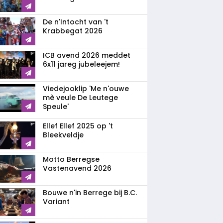
De n'Intocht van 't
Krabbegat 2026
ICB avend 2026 meddet
6x11 jareg jubeleejem!
Viedejooklip 'Me n'ouwe
mè veule De Leutege
Speule'
Ellef Ellef 2025 op 't
Bleekveldje
Motto Berregse
Vastenavend 2026
Bouwe n'in Berrege bij B.C.
Variant