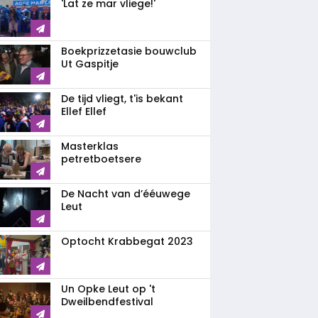
'Lat ze mar vliege!'
Boekprizzetasie bouwclub
Ut Gaspitje
De tijd vliegt, t'is bekant
Ellef Ellef
Masterklas
petretboetsere
De Nacht van d’ééuwege
Leut
Optocht Krabbegat 2023
Un Opke Leut op 't
Dweilbendfestival