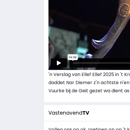
'n Verslag van Ellef Ellef 2025 in '
daddet Nar Diemer z'n achtste n'en 
Vuurke bij de Geit gezet wa dient 
Vastenavend
TV
Volleg ons op ok Joetjoep op op 't k