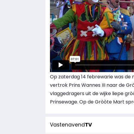
Op zaterdag 14 febrewarie was de n’
vertrok Prins Wannes III naar de Grò
vlaggedragers uit de wijke liepe 
Prinsewage. Op de Gròòte Mart sprak
Vastenavend
TV