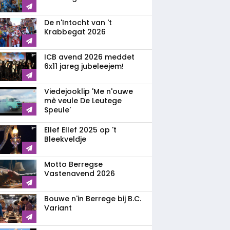
De n'Intocht van 't
Krabbegat 2026
ICB avend 2026 meddet
6x11 jareg jubeleejem!
Viedejooklip 'Me n'ouwe
mè veule De Leutege
Speule'
Ellef Ellef 2025 op 't
Bleekveldje
Motto Berregse
Vastenavend 2026
Bouwe n'in Berrege bij B.C.
Variant