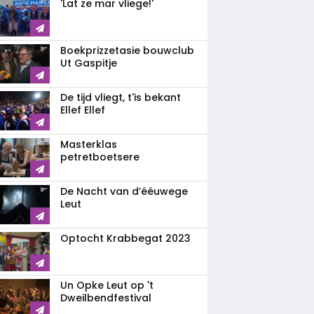
'Lat ze mar vliege!'
Boekprizzetasie bouwclub
Ut Gaspitje
De tijd vliegt, t'is bekant
Ellef Ellef
Masterklas
petretboetsere
De Nacht van d’ééuwege
Leut
Optocht Krabbegat 2023
Un Opke Leut op 't
Dweilbendfestival