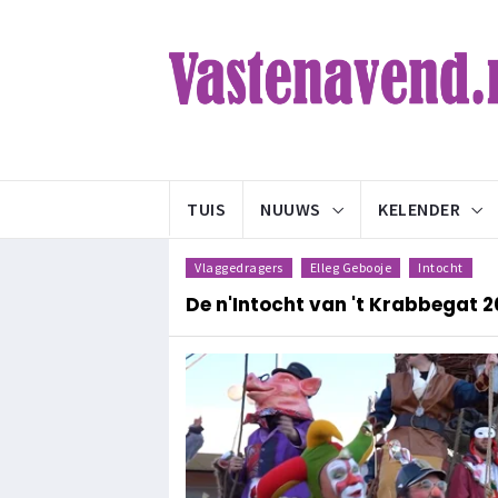
TUIS
NUUWS
KELENDER
Vlaggedragers
Elleg Gebooje
Intocht
De n'Intocht van 't Krabbegat 