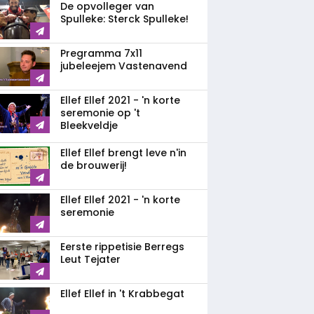
De opvolleger van
Spulleke: Sterck Spulleke!
Pregramma 7x11
jubeleejem Vastenavend
Ellef Ellef 2021 - 'n korte
seremonie op 't
Bleekveldje
Ellef Ellef brengt leve n'in
de brouwerij!
Ellef Ellef 2021 - 'n korte
seremonie
Eerste rippetisie Berregs
Leut Tejater
Ellef Ellef in 't Krabbegat