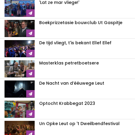
'Lat ze mar vliege!'
Boekprizzetasie bouwclub Ut Gaspitje
De tijd vliegt, t'is bekant Ellef Ellef
Masterklas petretboetsere
De Nacht van d’ééuwege Leut
Optocht Krabbegat 2023
Un Opke Leut op 't Dweilbendfestival