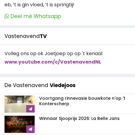
eb, ’t is gin vloed, ’t is springtij!
Deel mè Whatsapp
Vastenavend
TV
Volleg ons op ok Joetjoep op op 't kenaal:
www.youtube.com/c/VastenavendNL
De Vastenavend
Viedejoos
Voortgang rinnevasie bouwkote n'op 't
Konterscherp
Winnaar Sjooprijs 2026: La Belle Jans