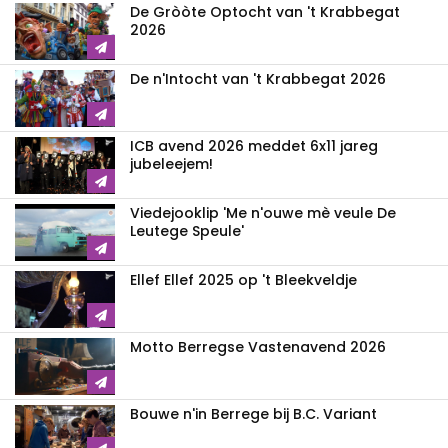
De Gròòte Optocht van 't Krabbegat
2026
De n'Intocht van 't Krabbegat 2026
ICB avend 2026 meddet 6x11 jareg
jubeleejem!
Viedejooklip 'Me n'ouwe mè veule De
Leutege Speule'
Ellef Ellef 2025 op 't Bleekveldje
Motto Berregse Vastenavend 2026
Bouwe n'in Berrege bij B.C. Variant