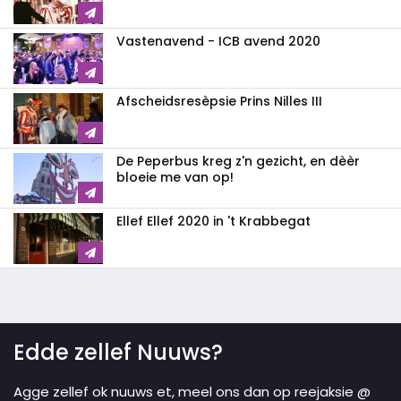
Vastenavend - ICB avend 2020
Afscheidsresèpsie Prins Nilles III
De Peperbus kreg z'n gezicht, en dèèr
bloeie me van op!
Ellef Ellef 2020 in 't Krabbegat
Edde zellef Nuuws?
Agge zellef ok nuuws et, meel ons dan op reejaksie @