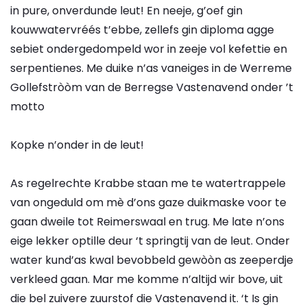
in pure, onverdunde leut! En neeje, g’oef gin
kouwwatervréés t’ebbe, zellefs gin diploma agge
sebiet ondergedompeld wor in zeeje vol kefettie en
serpentienes. Me duike n’as vaneiges in de Werreme
Gollefstròòm van de Berregse Vastenavend onder ’t
motto
Kopke n’onder in de leut!
As regelrechte Krabbe staan me te watertrappele
van ongeduld om mè d’ons gaze duikmaske voor te
gaan dweile tot Reimerswaal en trug. Me late n’ons
eige lekker optille deur ‘t springtij van de leut. Onder
water kund’as kwal bevobbeld gewòòn as zeeperdje
verkleed gaan. Mar me komme n’altijd wir bove, uit
die bel zuivere zuurstof die Vastenavend it. ‘t Is gin