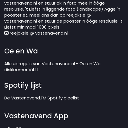
vastenavend.nl en stuur ok 'n foto mee in òòge
resolusie. 't Liefst 'n liggende foto (landscape) Agge 'n
pooster et, meel ons dan op reejaksie @
vastenavend.nl en stuur de pooster in òòge resolusie. 't
Liefst minimaal 1000 pixels
reejaksie @ vastenavend.nl
Oe en Wa
Alle uisregels van Vastenavend.nl - Oe en Wa
diskleemer V4.11
Spotify lijst
De Vastenavend.FM Spotify pleelist
Vastenavend App