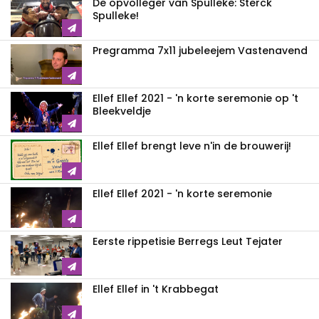
De opvolleger van Spulleke: Sterck
Spulleke!
Pregramma 7x11 jubeleejem Vastenavend
Ellef Ellef 2021 - 'n korte seremonie op 't
Bleekveldje
Ellef Ellef brengt leve n'in de brouwerij!
Ellef Ellef 2021 - 'n korte seremonie
Eerste rippetisie Berregs Leut Tejater
Ellef Ellef in 't Krabbegat