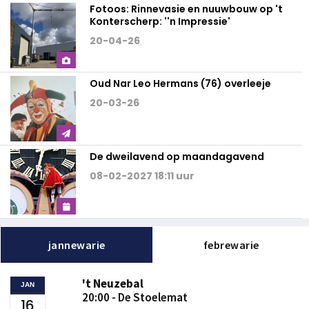
Fotoos: Rinnevasie en nuuwbouw op 't
Konterscherp: ''n Impressie'
20-04-26
Oud Nar Leo Hermans (76) overleeje
20-03-26
De dweilavend op maandagavend
08-02-2027 18:11 uur
jannewarie
febrewarie
't Neuzebal
JAN
20:00 - De Stoelemat
16