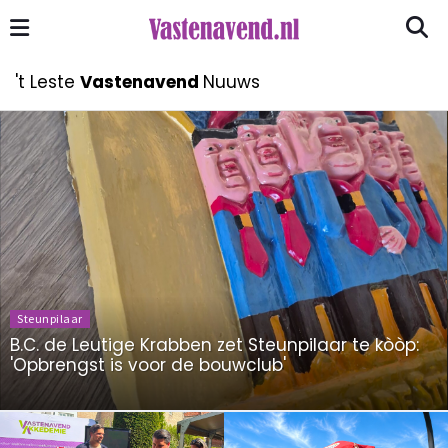
't Leste
Vastenavend
Nuuws
Steunpilaar
B.C. de Leutige Krabben zet Steunpilaar te kòòp:
'Opbrengst is voor de bouwclub'