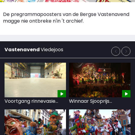
De pregrammapoosters van de Bergse Vastenavend
magge nie ontbreke n'in 't archief.
Vastenavend
Viedejoos
Voortgang rinnevasie...
Winnaar Sjooprijs...
El