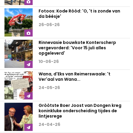
Fotoos: Kode Ròòd: 'O, 't is zonde van
da béésje'
26-06-26
Rinnevasie bouwkote Konterscherp
vergevorderd: 'Voor 15 juli alles
opgeleverd'
10-06-26
Wana, d'Eks van Reimerswaale: 't
Ver'aal van Wana...
24-05-26
Gròòtste Boer Joost van Dongen kreg
koninkluke onderscheiding tijdes de
lintjesrege
24-04-26