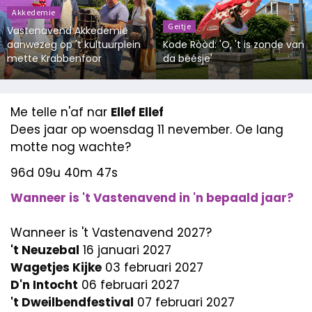
Akkedemie
Geitje
Vastenavend Akkedemie
aanwezeg op 't kultuurplein
Kode Ròòd: 'O, 't is zonde van
mette Krabbenfoor
da béésje'
Me telle n'af nar
Ellef Ellef
Dees jaar op woensdag 11 nevember. Oe lang
motte nog wachte?
96d 09u 40m 46s
Wanneer is 't Vastenavend in 'n bepaald jaar?
Wanneer is 't Vastenavend 2027?
't Neuzebal
16 januari 2027
Wagetjes Kijke
03 februari 2027
D'n Intocht
06 februari 2027
't Dweilbendfestival
07 februari 2027