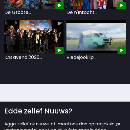
De Gròòte...
De n'Intocht...
Bo
ICB avend 2026...
Viedejooklip...
D
Edde zellef Nuuws?
Agge zellef ok nuuws et, meel ons dan op reejaksie @
vastenavend.nl en stuur ok 'n foto mee in òòge