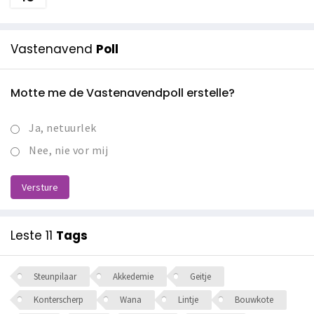
Vastenavend
Poll
Motte me de Vastenavendpoll erstelle?
Ja, netuurlek
Nee, nie vor mij
Versture
Leste 11
Tags
Steunpilaar
Akkedemie
Geitje
Konterscherp
Wana
Lintje
Bouwkote