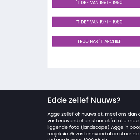
'T DBF VAN 1981 - 1990
'T DBF VAN 1971 - 1980
TRUG NAR 'T ARCHIEF
Edde zellef Nuuws?
Agge zellef ok nuuws et, meel ons dan 
vastenavend.nl en stuur ok 'n foto mee in
liggende foto (landscape) Agge 'n poo
reejaksie @ vastenavend.nl en stuur de p