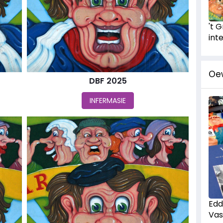
't 
int
Oe
DBF 2025
INFERMASIE
Edd
Vas