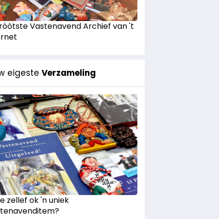
Gròòtste Vastenavend Archief van 't
ernet
w eigeste
Verzameling
e zellef ok 'n uniek
tenavenditem?