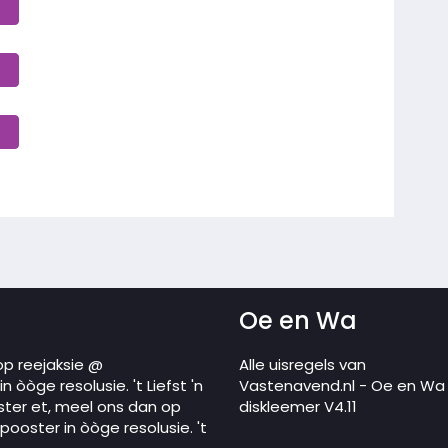
Oe en Wa
op reejaksie @
Alle uisregels van
 òòge resolusie. 't Liefst 'n
Vastenavend.nl - Oe en Wa
ster et, meel ons dan op
diskleemer V4.11
ooster in òòge resolusie. 't