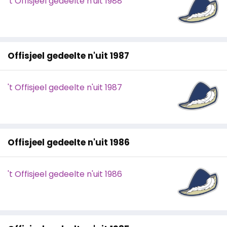
't Offisjeel gedeelte n'uit 1988
Offisjeel gedeelte n'uit 1987
't Offisjeel gedeelte n'uit 1987
Offisjeel gedeelte n'uit 1986
't Offisjeel gedeelte n'uit 1986