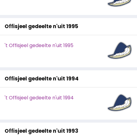
Offisjeel gedeelte n'uit 1995
't Offisjeel gedeelte n'uit 1995
Offisjeel gedeelte n'uit 1994
't Offisjeel gedeelte n'uit 1994
Offisjeel gedeelte n'uit 1993