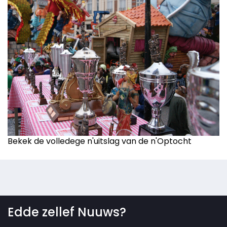
Bekek de volledege n'uitslag van de n'Optocht
Edde zellef Nuuws?