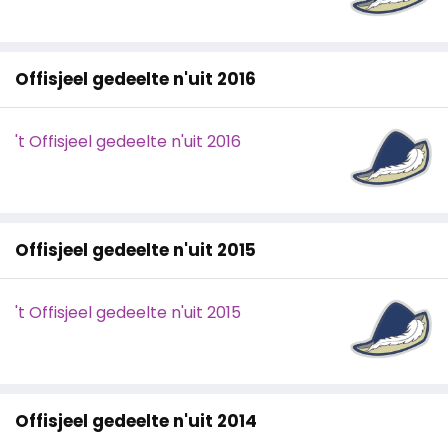
Offisjeel gedeelte n'uit 2016
't Offisjeel gedeelte n'uit 2016
Offisjeel gedeelte n'uit 2015
't Offisjeel gedeelte n'uit 2015
Offisjeel gedeelte n'uit 2014