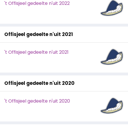
't Offisjeel gedeelte n'uit 2022
Offisjeel gedeelte n'uit 2021
't Offisjeel gedeelte n'uit 2021
Offisjeel gedeelte n'uit 2020
't Offisjeel gedeelte n'uit 2020