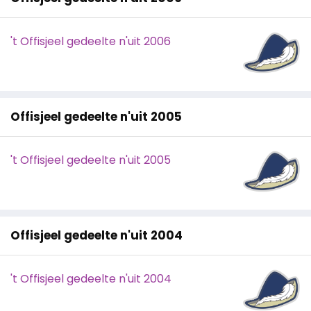
't Offisjeel gedeelte n'uit 2006
Offisjeel gedeelte n'uit 2005
't Offisjeel gedeelte n'uit 2005
Offisjeel gedeelte n'uit 2004
't Offisjeel gedeelte n'uit 2004