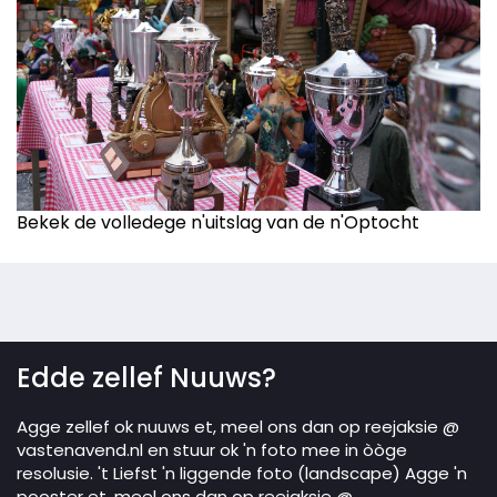
Bekek de volledege n'uitslag van de n'Optocht
Edde zellef Nuuws?
Agge zellef ok nuuws et, meel ons dan op reejaksie @
vastenavend.nl en stuur ok 'n foto mee in òòge
resolusie. 't Liefst 'n liggende foto (landscape) Agge 'n
pooster et, meel ons dan op reejaksie @