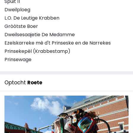
Spuit 11
Dweilploeg
L.O. De Leutige Krabben
Gròòtste Boer
Dweilsesaajetie De Medamme
Ezelskarreke mè d't Prinseske en de Narrekes
Prinsekepèl (Krabbestamp)
Prinsewage
Optocht
Roete