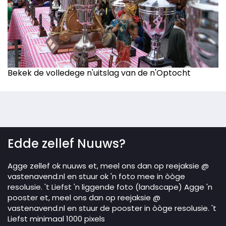
Bekek de volledege n'uitslag van de n'Optocht
Edde zellef Nuuws?
Agge zellef ok nuuws et, meel ons dan op reejaksie @
vastenavend.nl en stuur ok 'n foto mee in òòge
resolusie. 't Liefst 'n liggende foto (landscape) Agge 'n
pooster et, meel ons dan op reejaksie @
vastenavend.nl en stuur de pooster in òòge resolusie. 't
Liefst minimaal 1000 pixels