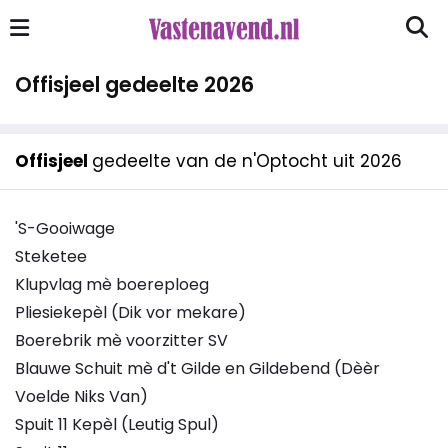
Offisjeel gedeelte 2026
Offisjeel
gedeelte van de n'Optocht uit 2026
'S-Gooiwage
Steketee
Klupvlag mè boereploeg
Pliesiekepèl (Dik vor mekare)
Boerebrik mè voorzitter SV
Blauwe Schuit mè d't Gilde en Gildebend (Dèèr
Voelde Niks Van)
Spuit 11 Kepèl (Leutig Spul)