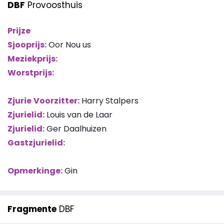
DBF
Provoosthuis
Prijze
Sjooprijs:
Oor Nou us
Meziekprijs:
Worstprijs:
Zjurie
Voorzitter:
Harry Stalpers
Zjurielid:
Louis van de Laar
Zjurielid:
Ger Daalhuizen
Gastzjurielid:
Opmerkinge:
Gin
Fragmente
DBF