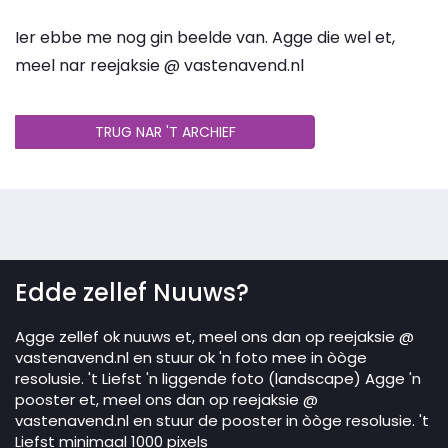
Ier ebbe me nog gin beelde van. Agge die wel et,
meel nar reejaksie @ vastenavend.nl
TRUG NAR 'T ARCHIEF
Edde zellef Nuuws?
Agge zellef ok nuuws et, meel ons dan op reejaksie @
vastenavend.nl en stuur ok 'n foto mee in òòge
resolusie. 't Liefst 'n liggende foto (landscape) Agge 'n
pooster et, meel ons dan op reejaksie @
vastenavend.nl en stuur de pooster in òòge resolusie. 't
Liefst minimaal 1000 pixels