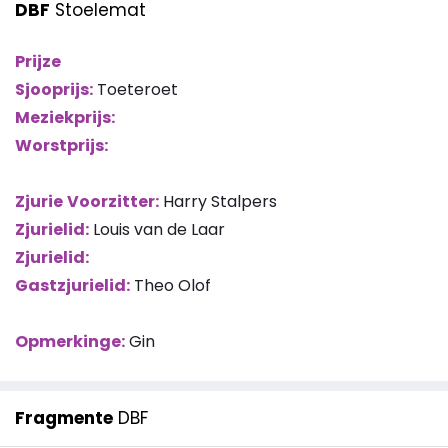
DBF
Stoelemat
Prijze
Sjooprijs:
Toeteroet
Meziekprijs:
Worstprijs:
Zjurie
Voorzitter:
Harry Stalpers
Zjurielid:
Louis van de Laar
Zjurielid:
Gastzjurielid:
Theo Olof
Opmerkinge:
Gin
Fragmente
DBF