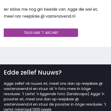
Ier ebbe me nog gin beelde van. Agge die wel et,
meel nar reejaksie @ vastenavend.nl
TRUG NAR 'T ARCHIEF
Edde zellef Nuuws?
Agge zellef ok nuuws et, meel ons dan op reejaksie @
vastenavend.nl en stuur ok 'n foto mee in òòge
resolusie. 't Liefst 'n liggende foto (landscape) Agge 'n
pooster et, meel ons dan op reejaksie @
vastenavend.nl en stuur de pooster in òòge resolusie. 't
Liefst minimaal 1000 pixels