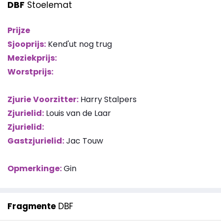
DBF
Stoelemat
Prijze
Sjooprijs:
Kend'ut nog trug
Meziekprijs:
Worstprijs:
Zjurie
Voorzitter:
Harry Stalpers
Zjurielid:
Louis van de Laar
Zjurielid:
Gastzjurielid:
Jac Touw
Opmerkinge:
Gin
Fragmente
DBF