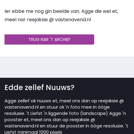
Ier ebbe me nog gin beelde van. Agge die wel et,
meel nar reejaksie @ vastenavend.nl
TRUG NAR 'T ARCHIEF
Edde zellef Nuuws?
Agge zellef ok nuuws et, meel ons dan op reejaksie @
vastenavend.nl en stuur ok 'n foto mee in òòge
resolusie. 't Liefst 'n liggende foto (landscape) Agge 'n
pooster et, meel ons dan op reejaksie @
vastenavend.nl en stuur de pooster in òòge resolusie. 't
Liefst minimaal 1000 pixels