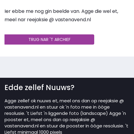
Ier ebbe me nog gin beelde van. Agge die wel et,
meel nar reejaksie @ vastenavend.nl
TRUG NAR 'T ARCHIEF
Edde zellef Nuuws?
Agge zellef ok nuuws et, meel ons dan op reejaksie @
vastenavend.nl en stuur ok 'n foto mee in òòge
resolusie. 't Liefst 'n liggende foto (landscape) Agge 'n
pooster et, meel ons dan op reejaksie @
vastenavend.nl en stuur de pooster in òòge resolusie. 't
Liefst minimaal 1000 pixels