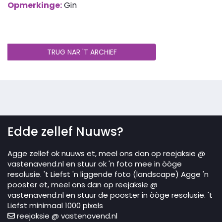
Opmerkinge:
Gin
TRUG NAR 'T ARCHIEF
Edde zellef Nuuws?
Agge zellef ok nuuws et, meel ons dan op reejaksie @
vastenavend.nl en stuur ok 'n foto mee in òòge
resolusie. 't Liefst 'n liggende foto (landscape) Agge 'n
pooster et, meel ons dan op reejaksie @
vastenavend.nl en stuur de pooster in òòge resolusie. 't
Liefst minimaal 1000 pixels
reejaksie @ vastenavend.nl