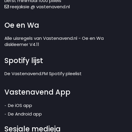
Liefst minimaal 1000 pixels
reejaksie @ vastenavend.nl
Oe en Wa
Alle uisregels van Vastenavend.nl - Oe en Wa
diskleemer V4.11
Spotify lijst
De Vastenavend.FM Spotify pleelist
Vastenavend App
De iOS app
De Android app
Sesjale medieja