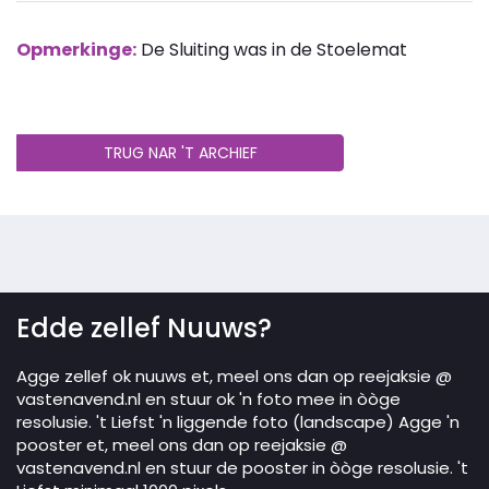
Opmerkinge:
De Sluiting was in de Stoelemat
TRUG NAR 'T ARCHIEF
Edde zellef Nuuws?
Agge zellef ok nuuws et, meel ons dan op reejaksie @
vastenavend.nl en stuur ok 'n foto mee in òòge
resolusie. 't Liefst 'n liggende foto (landscape) Agge 'n
pooster et, meel ons dan op reejaksie @
vastenavend.nl en stuur de pooster in òòge resolusie. 't