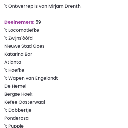
't Ontwerrep is van Mirjam Drenth.
Deelnemers:
59
't Locomotiefke
't Zwijns'òòfd
Nieuwe Stad Goes
Katarina Bar
Atlanta
't Hoefke
't Wapen van Engelandt
De Hemel
Bergse Hoek
Kefee Oosterwaal
't Dobbertje
Ponderosa
't Puppie