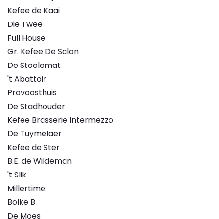
Kefee de Kaai
Die Twee
Full House
Gr. Kefee De Salon
De Stoelemat
't Abattoir
Provoosthuis
De Stadhouder
Kefee Brasserie Intermezzo
De Tuymelaer
Kefee de Ster
B.E. de Wildeman
't Slik
Millertime
Bolke B
De Moes