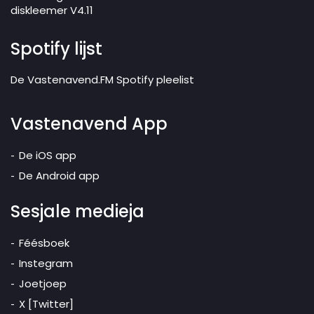
diskleemer V4.11
Spotify lijst
De Vastenavend.FM Spotify pleelist
Vastenavend App
De iOS app
De Android app
Sesjale medieja
Féésboek
Instegram
Joetjoep
X [Twitter]