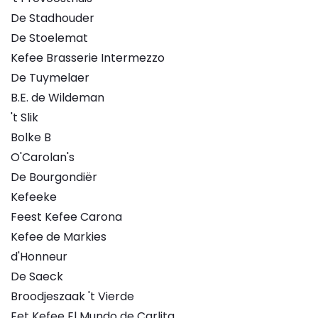
De Stadhouder
De Stoelemat
Kefee Brasserie Intermezzo
De Tuymelaer
B.E. de Wildeman
't Slik
Bolke B
O'Carolan's
De Bourgondiër
Kefeeke
Feest Kefee Carona
Kefee de Markies
d'Honneur
De Saeck
Broodjeszaak 't Vierde
Eet Kefee El Mundo de Carlita