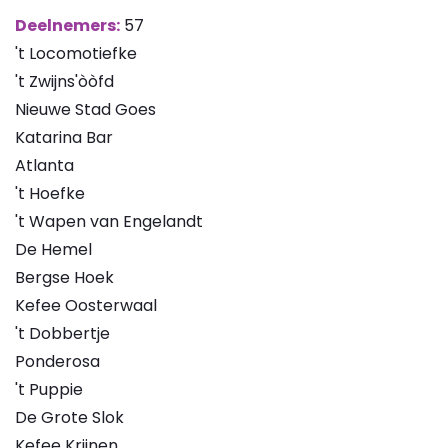
Deelnemers:
57
't Locomotiefke
't Zwijns'òòfd
Nieuwe Stad Goes
Katarina Bar
Atlanta
't Hoefke
't Wapen van Engelandt
De Hemel
Bergse Hoek
Kefee Oosterwaal
't Dobbertje
Ponderosa
't Puppie
De Grote Slok
Kefee Krijnen