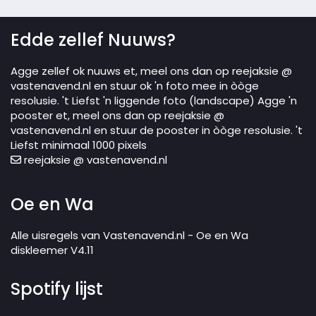
Edde zellef Nuuws?
Agge zellef ok nuuws et, meel ons dan op reejaksie @
vastenavend.nl en stuur ok 'n foto mee in òòge
resolusie. 't Liefst 'n liggende foto (landscape) Agge 'n
pooster et, meel ons dan op reejaksie @
vastenavend.nl en stuur de pooster in òòge resolusie. 't
Liefst minimaal 1000 pixels
reejaksie @ vastenavend.nl
Oe en Wa
Alle uisregels van Vastenavend.nl - Oe en Wa
diskleemer V4.11
Spotify lijst