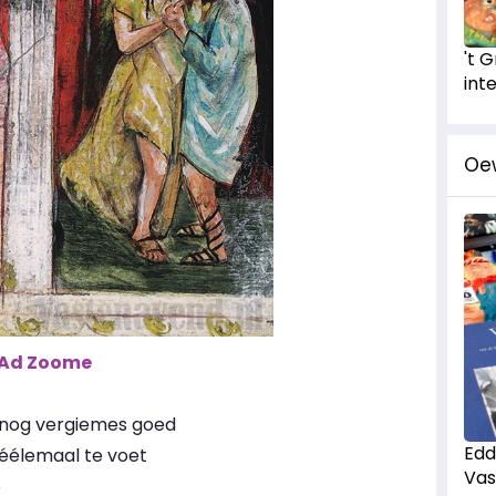
't 
int
Oe
 Ad Zoome
da nog vergiemes goed
Edd
 éélemaal te voet
Vas
e