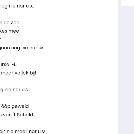
og nie nar uis...
an de Zee
ekes mee
r
aan nog nie nar uis...
se 'Ei...
meer vollek bij!
nie nar uis...
n òòp geweld
s van 't Scheld
it nie meer nar uis!