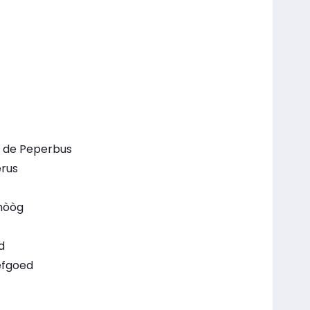
 de Peperbus
erus
mòòg
d
efgoed