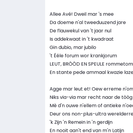
Allee Avé! Dweil mar 's mee
Da doeme n'al tweeduuzend jare
De flauwekul van 't jaar nul
Is addekwaat in 't kwadraat
Gin dubio, mar jubilo
't Ééle forum wor krankjorum
LEUT, BRÒÒD EN SPEULE rommetom
En stante pede ammaal kwazie laz
Agge mar leut et! Oew erreme n'o
Niks via-via mar recht naar de tòòg
Mè d'n ouwe n'ellem of antieke n'oe
Deur ons non-plus-ultra werelderr
'k Zijn 'n Remein in 'n gerdijn
En nooit aan't end van m'n Latijn