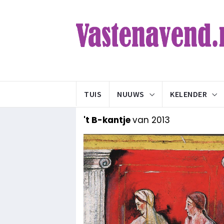
TUIS
NUUWS
KELENDER
't B-kantje
van 2013