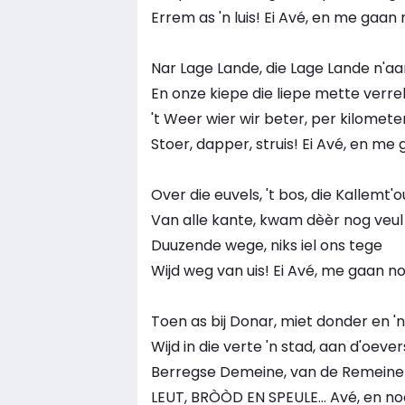
Errem as 'n luis! Ei Avé, en me gaan n
Nar Lage Lande, die Lage Lande n'a
En onze kiepe die liepe mette verr
't Weer wier wir beter, per kilomete
Stoer, dapper, struis! Ei Avé, en me g
Over die euvels, 't bos, die Kallemt'out
Van alle kante, kwam dèèr nog veul 
Duuzende wege, niks iel ons tege
Wijd weg van uis! Ei Avé, me gaan nog 
Toen as bij Donar, miet donder en '
Wijd in die verte 'n stad, aan d'oever
Berregse Demeine, van de Remeine
LEUT, BRÒÒD EN SPEULE... Avé, en noo