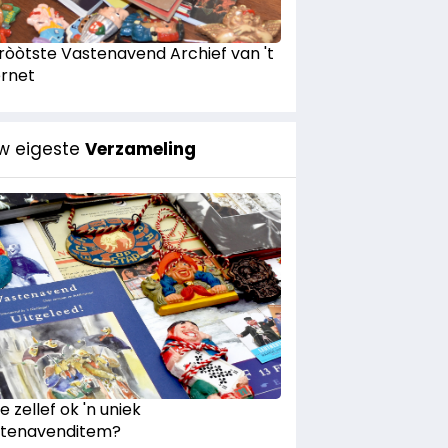
Gròòtste Vastenavend Archief van 't
ernet
w eigeste
Verzameling
e zellef ok 'n uniek
tenavenditem?