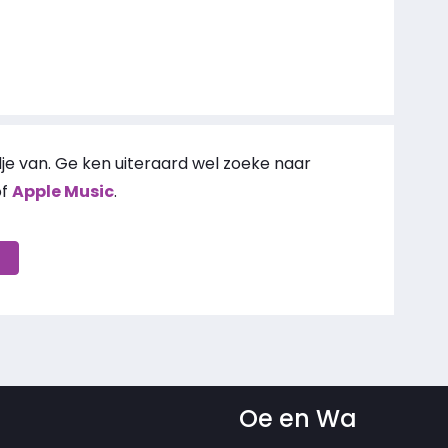
je van. Ge ken uiteraard wel zoeke naar
f
Apple Music
.
Oe en Wa