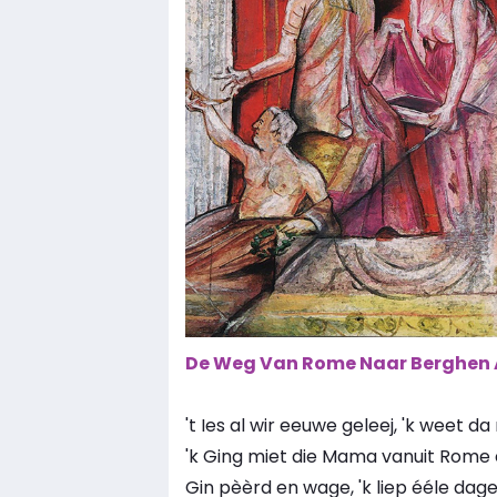
De Weg Van Rome Naar Berghen
't Ies al wir eeuwe geleej, 'k weet 
'k Ging miet die Mama vanuit Rome
Gin pèèrd en wage, 'k liep ééle dag