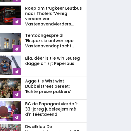
Roep om trugkeer Leutbus
naar Tholen: 'Veileg
vervoer vor
Vastenavendvierders...
Tentòòngespreid!:
'Ekspezisie ontwerrepe
Vastenavendoptocht...
Eila, dèèr is t'ie wir! Leuteg
dagge d'r zijt Peperbus
Agge t'Is Wist wint
Dubbelstreet pereet:
'Echte preize pakkers'
BC de Papagaai vierde 't
33-jareg jubeleejem mè
d'n fééstavend
Dweilklup De