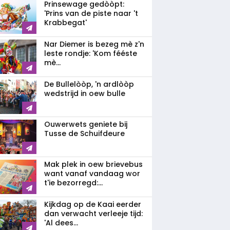
Prinsewage gedòòpt:
'Prins van de piste naar 't
Krabbegat'
Nar Diemer is bezeg mè z'n
leste rondje: 'Kom fééste
mè...
De Bullelòòp, 'n ardlòòp
wedstrijd in oew bulle
Ouwerwets geniete bij
Tusse de Schuifdeure
Mak plek in oew brievebus
want vanaf vandaag wor
t'ie bezorregd:...
Kijkdag op de Kaai eerder
dan verwacht verleeje tijd:
'Al dees...