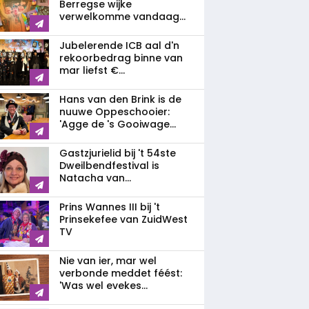
Berregse wijke
verwelkomme vandaag...
Jubelerende ICB aal d'n
rekoorbedrag binne van
mar liefst €...
Hans van den Brink is de
nuuwe Oppeschooier:
'Agge de 's Gooiwage...
Gastzjurielid bij 't 54ste
Dweilbendfestival is
Natacha van...
Prins Wannes III bij 't
Prinsekefee van ZuidWest
TV
Nie van ier, mar wel
verbonde meddet féést:
'Was wel evekes...