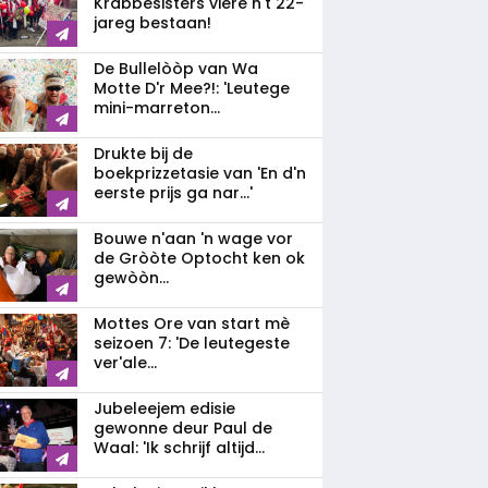
Krabbesisters viere n't 22-
jareg bestaan!
De Bullelòòp van Wa
Motte D'r Mee?!: 'Leutege
mini-marreton...
Drukte bij de
boekprizzetasie van 'En d'n
eerste prijs ga nar...'
Bouwe n'aan 'n wage vor
de Gròòte Optocht ken ok
gewòòn...
Mottes Ore van start mè
seizoen 7: 'De leutegeste
ver'ale...
Jubeleejem edisie
gewonne deur Paul de
Waal: 'Ik schrijf altijd...