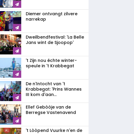
Diemer ontvangt zilvere
narrekap
Dweilbendfestival: 'La Belle
Jans wint de Sjoopop'
't Zijn nou échte winter-
speule in 't Krabbegat
De n'Intocht van 't
Krabbegat: 'Prins Wannes
III kom d'aan...
Ellef Gebòòje van de
Berregse Vastenavend
't Lòòpend Vuurke n'en de