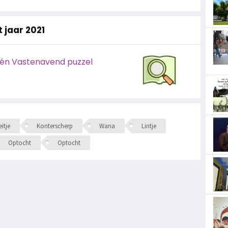
 jaar 2021
één Vastenavend puzzel
itje
Konterscherp
Wana
Lintje
Optocht
Optocht