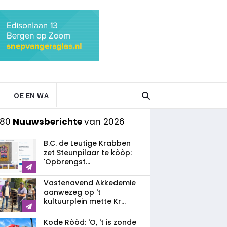
OE EN WA
 80
Nuuwsberichte
van 2026
B.C. de Leutige Krabben
zet Steunpilaar te kòòp:
'Opbrengst...
Vastenavend Akkedemie
aanwezeg op 't
kultuurplein mette Kr...
Kode Ròòd: 'O, 't is zonde