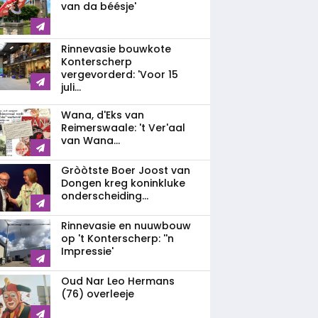
van da béésje'
Rinnevasie bouwkote
Konterscherp
vergevorderd: 'Voor 15
juli...
Wana, d'Eks van
Reimerswaale: 't Ver'aal
van Wana...
Gròòtste Boer Joost van
Dongen kreg koninkluke
onderscheiding...
Rinnevasie en nuuwbouw
op 't Konterscherp: ''n
Impressie'
Oud Nar Leo Hermans
(76) overleeje