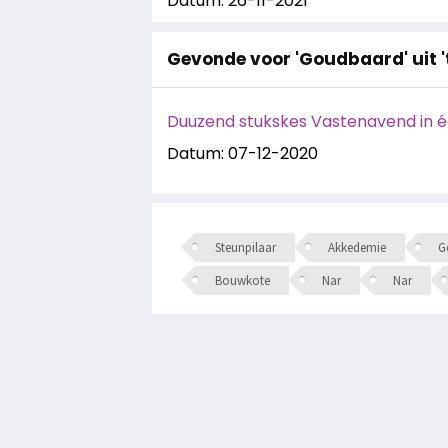
Datum: 26-11-2021
Gevonde voor 'Goudbaard' uit 't
Duuzend stukskes Vastenavend in 
Datum: 07-12-2020
Steunpilaar
Akkedemie
Ge
Bouwkote
Nar
Nar