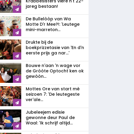
Krabbesisters viere n't 22-
jareg bestaan!
De Bullelòòp van Wa
Motte D'r Mee?!: 'Leutege
mini-marreton...
Drukte bij de
boekprizzetasie van 'En d'n
eerste prijs ga nar...'
Bouwe n'aan 'n wage vor
de Gròòte Optocht ken ok
gewòòn...
Mottes Ore van start mè
seizoen 7: 'De leutegeste
ver'ale...
Jubeleejem edisie
gewonne deur Paul de
Waal: 'Ik schrijf altijd...