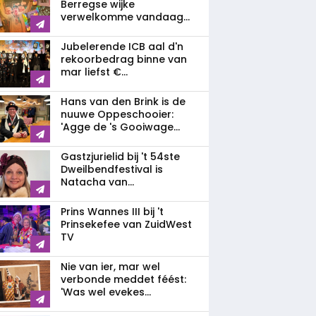
Berregse wijke
verwelkomme vandaag...
Jubelerende ICB aal d'n
rekoorbedrag binne van
mar liefst €...
Hans van den Brink is de
nuuwe Oppeschooier:
'Agge de 's Gooiwage...
Gastzjurielid bij 't 54ste
Dweilbendfestival is
Natacha van...
Prins Wannes III bij 't
Prinsekefee van ZuidWest
TV
Nie van ier, mar wel
verbonde meddet féést:
'Was wel evekes...