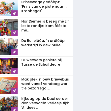
Prinsewage gedòòpt:
'Prins van de piste naar 't
Krabbegat'
Nar Diemer is bezeg mè z'n
leste rondje: 'Kom fééste
mè...
De Bullelòòp, 'n ardlòòp
wedstrijd in oew bulle
Ouwerwets geniete bij
Tusse de Schuifdeure
Mak plek in oew brievebus
want vanaf vandaag wor
t'ie bezorregd:...
Kijkdag op de Kaai eerder
dan verwacht verleeje tijd:
'Al dees...