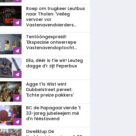
Roep om trugkeer Leutbus
naar Tholen: 'Veileg
vervoer vor
Vastenavendvierders...
Tentòòngespreid!:
'Ekspezisie ontwerrepe
Vastenavendoptocht...
Eila, dèèr is t'ie wir! Leuteg
dagge d'r zijt Peperbus
Agge t'Is Wist wint
Dubbelstreet pereet:
'Echte preize pakkers'
BC de Papagaai vierde 't
33-jareg jubeleejem mè
d'n fééstavend
Dweilklup De