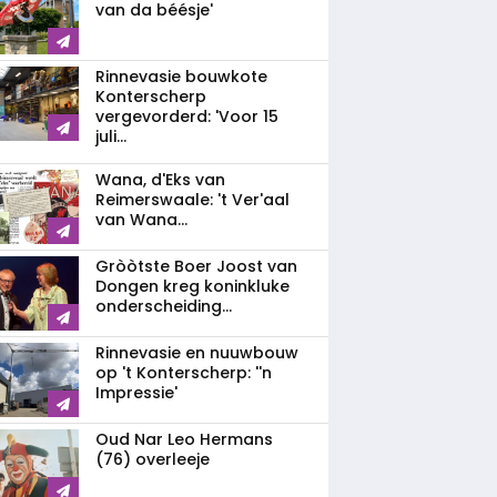
van da béésje'
Rinnevasie bouwkote
Konterscherp
vergevorderd: 'Voor 15
juli...
Wana, d'Eks van
Reimerswaale: 't Ver'aal
van Wana...
Gròòtste Boer Joost van
Dongen kreg koninkluke
onderscheiding...
Rinnevasie en nuuwbouw
op 't Konterscherp: ''n
Impressie'
Oud Nar Leo Hermans
(76) overleeje