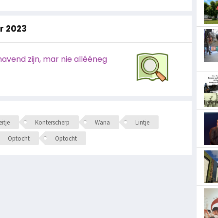
ar 2023
avend zijn, mar nie allééneg
itje
Konterscherp
Wana
Lintje
Optocht
Optocht