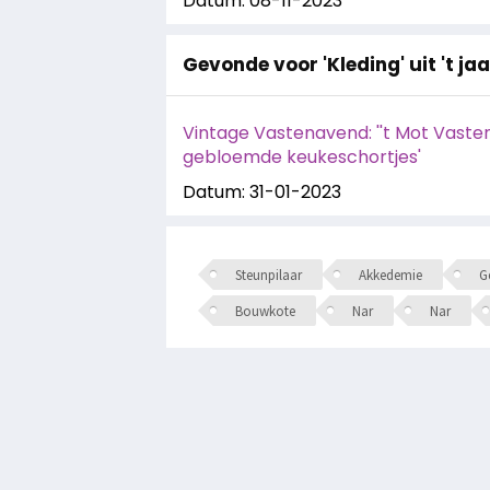
Datum: 08-11-2023
Gevonde voor 'Kleding' uit 't ja
Vintage Vastenavend: ''t Mot Vasten
gebloemde keukeschortjes'
Datum: 31-01-2023
Steunpilaar
Akkedemie
Ge
Bouwkote
Nar
Nar