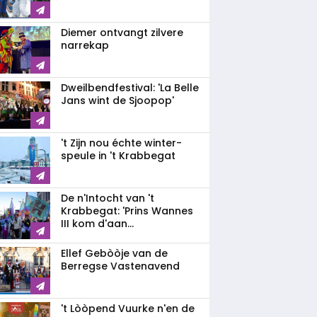
Diemer ontvangt zilvere
narrekap
Dweilbendfestival: 'La Belle
Jans wint de Sjoopop'
't Zijn nou échte winter-
speule in 't Krabbegat
De n'Intocht van 't
Krabbegat: 'Prins Wannes
III kom d'aan...
Ellef Gebòòje van de
Berregse Vastenavend
't Lòòpend Vuurke n'en de