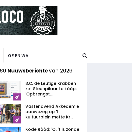
OE EN WA
 80
Nuuwsberichte
van 2026
B.C. de Leutige Krabben
zet Steunpilaar te kòòp:
'Opbrengst...
Vastenavend Akkedemie
aanwezeg op 't
kultuurplein mette Kr...
Kode Ròòd: 'O, 't is zonde