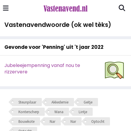
Vastenavendwoorde (ok wel tèks)
Gevonde voor 'Penning' uit 't jaar 2022
Jubeleejempenning vanaf nou te
rizzervere
Steunpilaar
Akkedemie
Geitje
Konterscherp
Wana
Lintje
Bouwkote
Nar
Nar
Optocht