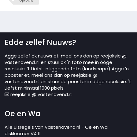
Optocht
Edde zellef Nuuws?
Agge zellef ok nuuws et, meel ons dan op reejaksie @
vastenavend.nl en stuur ok 'n foto mee in òòge
resolusie. 't Liefst 'n liggende foto (landscape) Agge 'n
pooster et, meel ons dan op reejaksie @
vastenavend.nl en stuur de pooster in òòge resolusie. 't
Liefst minimaal 1000 pixels
reejaksie @ vastenavend.nl
Oe en Wa
Alle uisregels van Vastenavend.nl - Oe en Wa
diskleemer V4.11