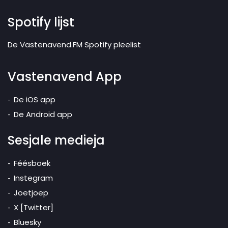
Spotify lijst
De Vastenavend.FM Spotify pleelist
Vastenavend App
De iOS app
De Android app
Sesjale medieja
Féésboek
Instegram
Joetjoep
X [Twitter]
Bluesky