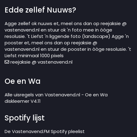
Edde zellef Nuuws?
Agge zellef ok nuuws et, meel ons dan op reejaksie @
vastenavend.nl en stuur ok 'n foto mee in òòge
resolusie. 't Liefst 'n liggende foto (landscape) Agge 'n
pooster et, meel ons dan op reejaksie @
vastenavend.nl en stuur de pooster in òòge resolusie. 't
Liefst minimaal 1000 pixels
reejaksie @ vastenavend.nl
Oe en Wa
Alle uisregels van Vastenavend.nl - Oe en Wa
diskleemer V4.11
Spotify lijst
De Vastenavend.FM Spotify pleelist