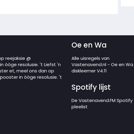
Oe en Wa
op reejaksie @
Alle uisregels van
 òòge resolusie. 't Liefst 'n
Vastenavend.nl - Oe en Wa
ster et, meel ons dan op
diskleemer V4.11
ooster in òòge resolusie. 't
Spotify lijst
De Vastenavend.FM Spotify
pleelist