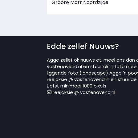
Gròòte Mart Noordzijde
Edde zellef Nuuws?
Agge zellef ok nuuws et, meel ons dan 
vastenavend.nl en stuur ok 'n foto mee in
liggende foto (landscape) Agge 'n poo
reejaksie @ vastenavend.nl en stuur de p
Liefst minimaal 1000 pixels
reejaksie @ vastenavend.nl