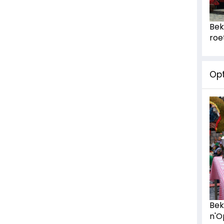
Bek
roe
Op
Bek
n'O