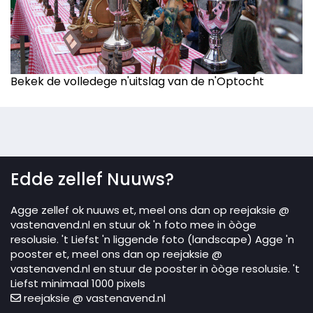
Bekek de volledege n'uitslag van de n'Optocht
Edde zellef Nuuws?
Agge zellef ok nuuws et, meel ons dan op reejaksie @
vastenavend.nl en stuur ok 'n foto mee in òòge
resolusie. 't Liefst 'n liggende foto (landscape) Agge 'n
pooster et, meel ons dan op reejaksie @
vastenavend.nl en stuur de pooster in òòge resolusie. 't
Liefst minimaal 1000 pixels
reejaksie @ vastenavend.nl