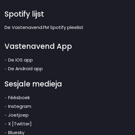
Spotify lijst
De Vastenavend.FM Spotify pleelist
Vastenavend App
De iOS app
De Android app
Sesjale medieja
Féésboek
Instegram
Joetjoep
X [Twitter]
Bluesky