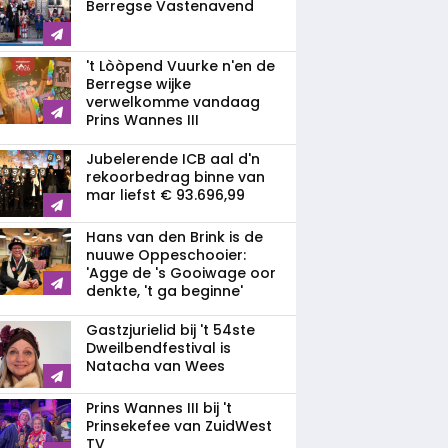
Berregse Vastenavend
't Lòòpend Vuurke n'en de
Berregse wijke
verwelkomme vandaag
Prins Wannes III
Jubelerende ICB aal d'n
rekoorbedrag binne van
mar liefst € 93.696,99
Hans van den Brink is de
nuuwe Oppeschooier:
'Agge de 's Gooiwage oor
denkte, 't ga beginne'
Gastzjurielid bij 't 54ste
Dweilbendfestival is
Natacha van Wees
Prins Wannes III bij 't
Prinsekefee van ZuidWest
TV