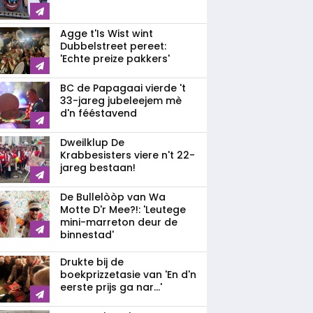
Agge t'Is Wist wint
Dubbelstreet pereet:
'Echte preize pakkers'
BC de Papagaai vierde 't
33-jareg jubeleejem mè
d'n fééstavend
Dweilklup De
Krabbesisters viere n't 22-
jareg bestaan!
De Bullelòòp van Wa
Motte D'r Mee?!: 'Leutege
mini-marreton deur de
binnestad'
Drukte bij de
boekprizzetasie van 'En d'n
eerste prijs ga nar...'