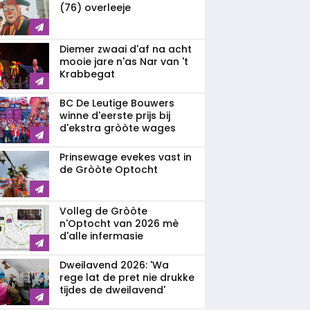
(76) overleeje
Diemer zwaai d'af na acht
mooie jare n'as Nar van 't
Krabbegat
BC De Leutige Bouwers
winne d'eerste prijs bij
d'ekstra gròòte wages
Prinsewage evekes vast in
de Gròòte Optocht
Volleg de Gròòte
n'Optocht van 2026 mè
d'alle infermasie
Dweilavend 2026: 'Wa
rege lat de pret nie drukke
tijdes de dweilavend'