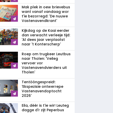
Mak plek in oew brievebus
want vanaf vandaag wor
t'ie bezorregd: 'De nuuwe
Vastenavendkrant'
Kijkdag op de Kaai eerder
dan verwacht verleeje tijd:
'Al dees jaar verplaatst
naar 't Konterscherp'
Roep om trugkeer Leutbus
naar Tholen: 'Veileg
vervoer vor
Vastenavendvierders uit
Tholen'
Tentòòngespreid!:
'Ekspezisie ontwerrepe
Vastenavendoptocht
2026'
Eila, dèèr is t'ie wir! Leuteg
dagge d'r zijt Peperbus