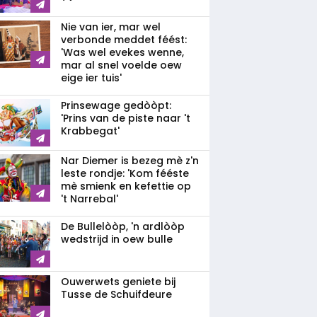
Nie van ier, mar wel
verbonde meddet féést:
'Was wel evekes wenne,
mar al snel voelde oew
eige ier tuis'
Prinsewage gedòòpt:
'Prins van de piste naar 't
Krabbegat'
Nar Diemer is bezeg mè z'n
leste rondje: 'Kom fééste
mè smienk en kefettie op
't Narrebal'
De Bullelòòp, 'n ardlòòp
wedstrijd in oew bulle
Ouwerwets geniete bij
Tusse de Schuifdeure