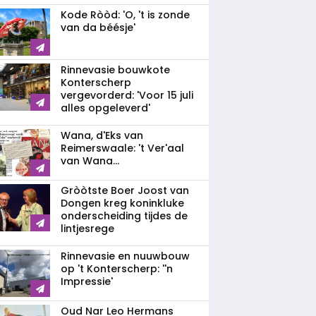
Kode Ròòd: 'O, 't is zonde
van da béésje'
Rinnevasie bouwkote
Konterscherp
vergevorderd: 'Voor 15 juli
alles opgeleverd'
Wana, d'Eks van
Reimerswaale: 't Ver'aal
van Wana...
Gròòtste Boer Joost van
Dongen kreg koninkluke
onderscheiding tijdes de
lintjesrege
Rinnevasie en nuuwbouw
op 't Konterscherp: ''n
Impressie'
Oud Nar Leo Hermans