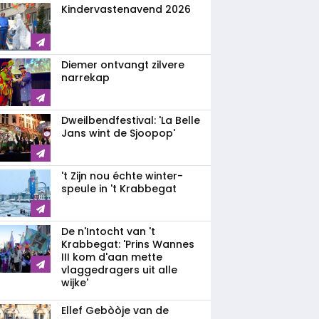
Kindervastenavend 2026
Diemer ontvangt zilvere
narrekap
Dweilbendfestival: 'La Belle
Jans wint de Sjoopop'
't Zijn nou échte winter-
speule in 't Krabbegat
De n'Intocht van 't
Krabbegat: 'Prins Wannes
III kom d'aan mette
vlaggedragers uit alle
wijke'
Ellef Gebòòje van de