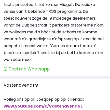
Lucht prisseteert 'Lat ze mar vliege!'. De ledieke
versie van 't bekende TROS pregramma. De
toeschouwers zage de 19 moedege deelnemers
vanaf de Dubbelstraat 't perkoers afstorreme n'om
vervolleges mè d'n bòòt bij de schans te komme
waar mè d'n grandiejoze n'afsprong op 't end de bel
aangetikt moest worre. 'Corries dream teamke'
bleek uiteindelek 't snelste bij de bel te komme n'en
won dèèrmee.
Deel mè Whatsapp
Vastenavend
TV
Volleg ons op ok Joetjoep op op 't kenaal:
www.youtube.com/c/VastenavendNL