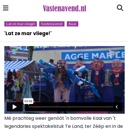
Lat ze mar vliege!
Vastenavend
Kaai
'Lat ze mar vliege!'
Mè prachteg weer genòòt 'n bomvolle Kaai van 't
legendaries spektakelstuk Te Land, ter Zéép en in de