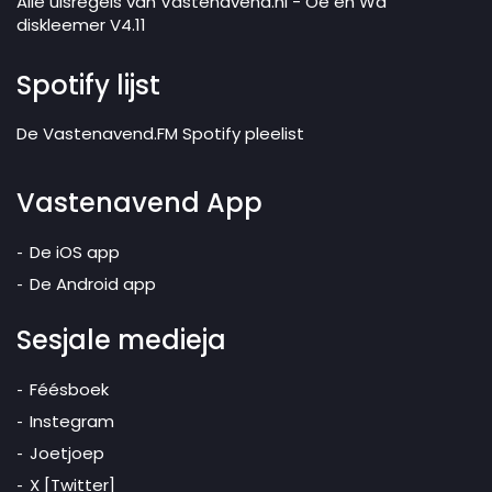
Alle uisregels van Vastenavend.nl - Oe en Wa
diskleemer V4.11
Spotify lijst
De Vastenavend.FM Spotify pleelist
Vastenavend App
De iOS app
De Android app
Sesjale medieja
Féésboek
Instegram
Joetjoep
X [Twitter]