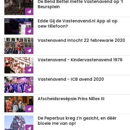
De Bend Bettel mette Vastenavend op 't
Beursplein
Edde Gij de Vastenavend.nl App al op
oew tillefoon?
Vastenavend Intocht 22 febrewarie 2020
Vastenavend - Kindervastenavend 1976
Vastenavend - ICB avend 2020
Afscheidsresèpsie Prins Nilles III
De Peperbus kreg z'n gezicht, en dèèr
bloeie me van op!