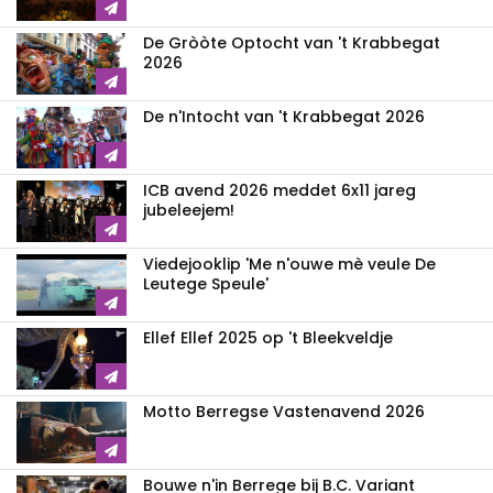
De Gròòte Optocht van 't Krabbegat
2026
De n'Intocht van 't Krabbegat 2026
ICB avend 2026 meddet 6x11 jareg
jubeleejem!
Viedejooklip 'Me n'ouwe mè veule De
Leutege Speule'
Ellef Ellef 2025 op 't Bleekveldje
Motto Berregse Vastenavend 2026
Bouwe n'in Berrege bij B.C. Variant