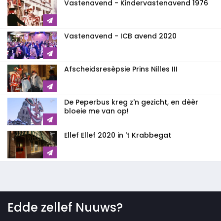
Vastenavend - Kindervastenavend 1976
Vastenavend - ICB avend 2020
Afscheidsresèpsie Prins Nilles III
De Peperbus kreg z'n gezicht, en dèèr
bloeie me van op!
Ellef Ellef 2020 in 't Krabbegat
Edde zellef Nuuws?