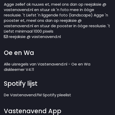
Agge zellef ok nuuws et, meel ons dan op reejaksie @
vastenavend.nl en stuur ok 'n foto mee in òòge
resolusie. 't Liefst 'n liggende foto (landscape) Agge 'n
pooster et, meel ons dan op reejaksie @
vastenavend.nl en stuur de pooster in òòge resolusie. 't
Liefst minimaal 1000 pixels
reejaksie @ vastenavend.nl
Oe en Wa
Alle uisregels van Vastenavend.nl - Oe en Wa
diskleemer V4.11
Spotify lijst
De Vastenavend.FM Spotify pleelist
Vastenavend App