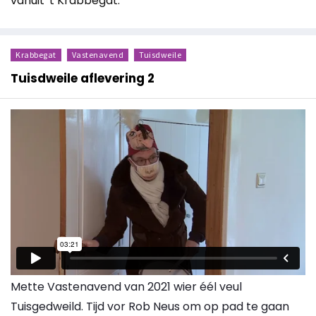
vanuit 't Krabbegat.
Krabbegat
Vastenavend
Tuisdweile
Tuisdweile aflevering 2
Mette Vastenavend van 2021 wier éél veul
Tuisgedweild. Tijd vor Rob Neus om op pad te gaan