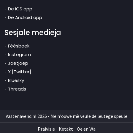
De iOS app
De Android app
Sesjale medieja
Féésboek
Instegram
Joetjoep
X [Twitter]
Bluesky
Threads
Vastenavend.nl 2026 - Me n'ouwe mè veule de leutege speule
Praivisie
Ketakt
Oe en Wa