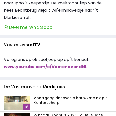
naar Ippo 't Zeeperdje. De zoektocht liep van de
Kees Bechtbrug vieja 't Wil'elminaveldje naar 't
Markiezen'of.
Deel mè Whatsapp
Vastenavend
TV
Volleg ons op ok Joetjoep op op 't kenaal:
www.youtube.com/c/VastenavendNL
De Vastenavend
Viedejoos
Voortgang rinnevasie bouwkote n'op 't
Konterscherp
Winnaar Sjooprijs 2026: La Belle Jans