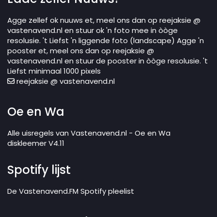
Agge zellef ok nuuws et, meel ons dan op reejaksie @
vastenavend.nl en stuur ok 'n foto mee in òòge
resolusie. 't Liefst 'n liggende foto (landscape) Agge 'n
pooster et, meel ons dan op reejaksie @
vastenavend.nl en stuur de pooster in òòge resolusie. 't
Liefst minimaal 1000 pixels
reejaksie @ vastenavend.nl
Oe en Wa
Alle uisregels van Vastenavend.nl - Oe en Wa
diskleemer V4.11
Spotify lijst
De Vastenavend.FM Spotify pleelist