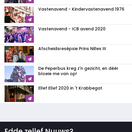
Vastenavend - Kindervastenavend 1976
Vastenavend - ICB avend 2020
Afscheidsresèpsie Prins Nilles III
De Peperbus kreg z'n gezicht, en dèèr
bloeie me van op!
Ellef Ellef 2020 in 't Krabbegat
Edde zellef Nuuws?