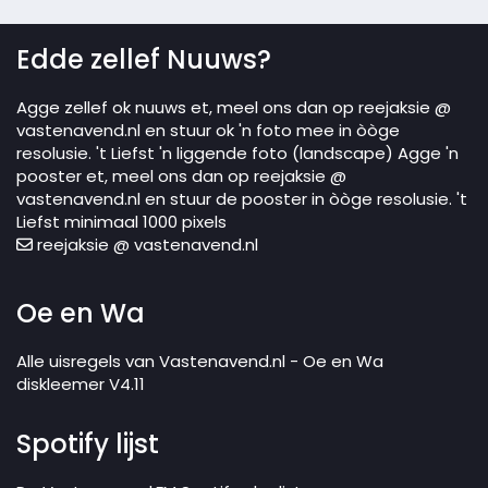
Edde zellef Nuuws?
Agge zellef ok nuuws et, meel ons dan op reejaksie @
vastenavend.nl en stuur ok 'n foto mee in òòge
resolusie. 't Liefst 'n liggende foto (landscape) Agge 'n
pooster et, meel ons dan op reejaksie @
vastenavend.nl en stuur de pooster in òòge resolusie. 't
Liefst minimaal 1000 pixels
reejaksie @ vastenavend.nl
Oe en Wa
Alle uisregels van Vastenavend.nl - Oe en Wa
diskleemer V4.11
Spotify lijst