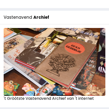
Vastenavend
Archief
't Gròòtste Vastenavend Archief van 't internet