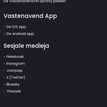
De Vastenavend.FM Spotify pleelist
Vastenavend App
De iOS app
De Android app
Sesjale medieja
Féésboek
Instegram
Joetjoep
X [Twitter]
Bluesky
Threads