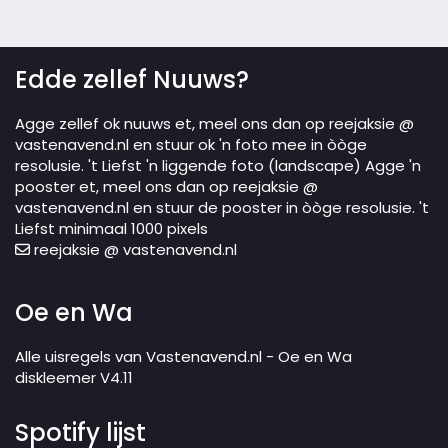
Edde zellef Nuuws?
Agge zellef ok nuuws et, meel ons dan op reejaksie @
vastenavend.nl en stuur ok 'n foto mee in òòge
resolusie. 't Liefst 'n liggende foto (landscape) Agge 'n
pooster et, meel ons dan op reejaksie @
vastenavend.nl en stuur de pooster in òòge resolusie. 't
Liefst minimaal 1000 pixels
reejaksie @ vastenavend.nl
Oe en Wa
Alle uisregels van Vastenavend.nl - Oe en Wa
diskleemer V4.11
Spotify lijst