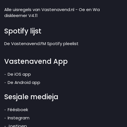
Alle uisregels van Vastenavend.nl - Oe en Wa
diskleemer V4.11
Spotify lijst
De Vastenavend.FM Spotify pleelist
Vastenavend App
De iOS app
De Android app
Sesjale medieja
Féésboek
Instegram
Joetjoep