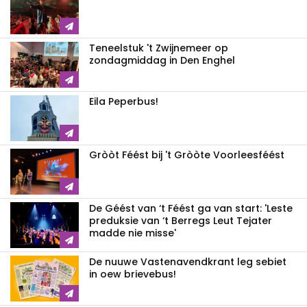
Teneelstuk 't Zwijnemeer op
zondagmiddag in Den Enghel
Eila Peperbus!
Gròòt Féést bij 't Gròòte Voorleesféést
De Géést van ‘t Féést ga van start: 'Leste
preduksie van ‘t Berregs Leut Tejater
madde nie misse'
De nuuwe Vastenavendkrant leg sebiet
in oew brievebus!