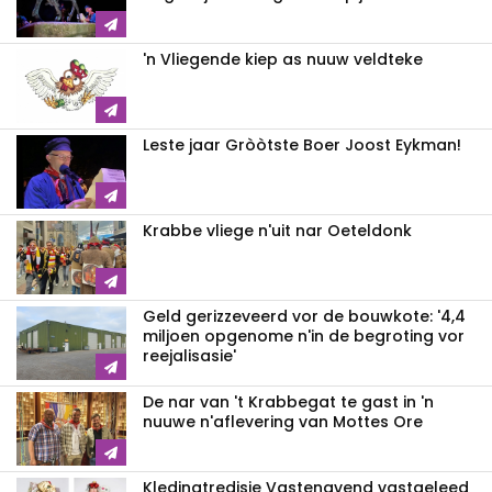
'n Vliegende kiep as nuuw veldteke
Leste jaar Gròòtste Boer Joost Eykman!
Krabbe vliege n'uit nar Oeteldonk
Geld gerizzeveerd vor de bouwkote: '4,4
miljoen opgenome n'in de begroting vor
reejalisasie'
De nar van 't Krabbegat te gast in 'n
nuuwe n'aflevering van Mottes Ore
Kledingtredisie Vastenavend vastgeleed