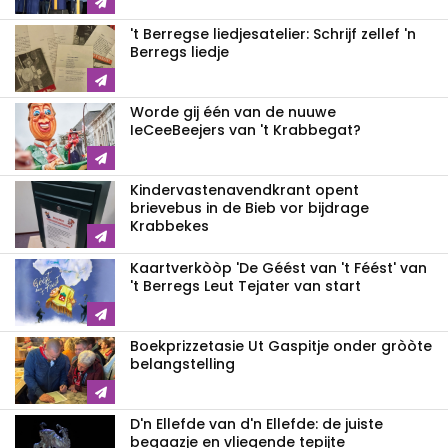
't Berregse liedjesatelier: Schrijf zellef 'n
Berregs liedje
Worde gij één van de nuuwe
IeCeeBeejers van 't Krabbegat?
Kindervastenavendkrant opent
brievebus in de Bieb vor bijdrage
Krabbekes
Kaartverkòòp 'De Géést van 't Féést' van
't Berregs Leut Tejater van start
Boekprizzetasie Ut Gaspitje onder gròòte
belangstelling
D'n Ellefde van d'n Ellefde: de juiste
begaazje en vliegende tepijte