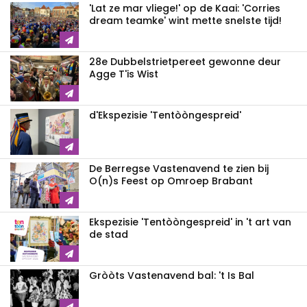
'Lat ze mar vliege!' op de Kaai: 'Corries
dream teamke' wint mette snelste tijd!
28e Dubbelstrietpereet gewonne deur
Agge T'is Wist
d'Ekspezisie 'Tentòòngespreid'
De Berregse Vastenavend te zien bij
O(n)s Feest op Omroep Brabant
Ekspezisie 'Tentòòngespreid' in 't art van
de stad
Gròòts Vastenavend bal: 't Is Bal