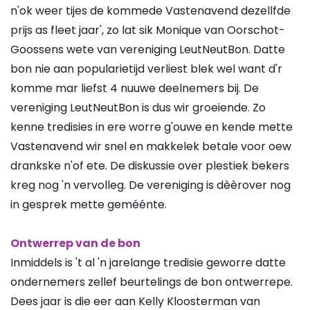
n'ok weer tijes de kommede Vastenavend dezellfde
prijs as fleet jaar', zo lat sik Monique van Oorschot-
Goossens wete van vereniging LeutNeutBon. Datte
bon nie aan popularietijd verliest blek wel want d'r
komme mar liefst 4 nuuwe deelnemers bij. De
vereniging LeutNeutBon is dus wir groeiende. Zo
kenne tredisies in ere worre g'ouwe en kende mette
Vastenavend wir snel en makkelek betale voor oew
drankske n'of ete. De diskussie over plestiek bekers
kreg nog 'n vervolleg. De vereniging is dèèrover nog
in gesprek mette geméénte.
Ontwerrep van de bon
Inmiddels is 't al 'n jarelange tredisie geworre datte
ondernemers zellef beurtelings de bon ontwerrepe.
Dees jaar is die eer aan Kelly Kloosterman van