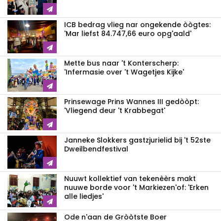
ICB bedrag vlieg nar ongekende òògtes:
'Mar liefst 84.747,66 euro opg'aald'
Mette bus naar 't Konterscherp:
'Infermasie over 't Wagetjes Kijke'
Prinsewage Prins Wannes III gedòòpt:
'Vliegend deur 't Krabbegat'
Janneke Slokkers gastzjurielid bij 't 52ste
Dweilbendfestival
Nuuwt kollektief van tekenèèrs makt
nuuwe borde voor 't Markiezen'of: 'Erken
alle liedjes'
Ode n'aan de Gròòtste Boer