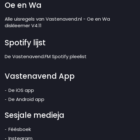
Oe en Wa
Alle uisregels van Vastenavend.nl - Oe en Wa
diskleemer V4.11
Spotify lijst
De Vastenavend.FM Spotify pleelist
Vastenavend App
De iOS app
De Android app
Sesjale medieja
Féésboek
Instegram