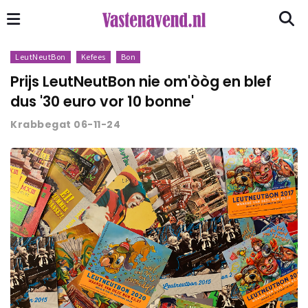
LeutNeutBon
Kefees
Bon
Prijs LeutNeutBon nie om'òòg en blef
dus '30 euro vor 10 bonne'
Krabbegat 06-11-24