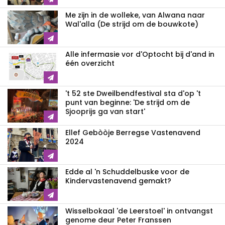
Me zijn in de wolleke, van Alwana naar
Wal'alla (De strijd om de bouwkote)
Alle infermasie vor d'Optocht bij d'and in
één overzicht
't 52 ste Dweilbendfestival sta d'op 't
punt van beginne: 'De strijd om de
Sjooprijs ga van start'
Ellef Gebòòje Berregse Vastenavend
2024
Edde al 'n Schuddelbuske voor de
Kindervastenavend gemakt?
Wisselbokaal 'de Leerstoel' in ontvangst
genome deur Peter Franssen