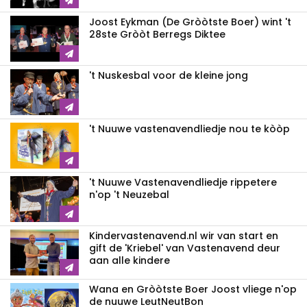
Joost Eykman (De Gròòtste Boer) wint 't
28ste Gròòt Berregs Diktee
't Nuskesbal voor de kleine jong
't Nuuwe vastenavendliedje nou te kòòp
't Nuuwe Vastenavendliedje rippetere
n'op 't Neuzebal
Kindervastenavend.nl wir van start en
gift de 'Kriebel' van Vastenavend deur
aan alle kindere
Wana en Gròòtste Boer Joost vliege n'op
de nuuwe LeutNeutBon