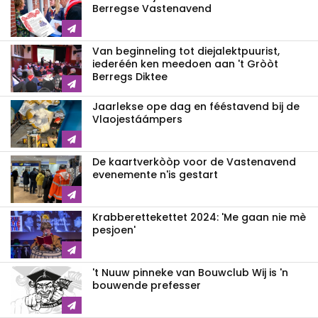
Berregse Vastenavend
Van beginneling tot diejalektpuurist,
iederéén ken meedoen aan 't Gròòt
Berregs Diktee
Jaarlekse ope dag en fééstavend bij de
Vlaojestáámpers
De kaartverkòòp voor de Vastenavend
evenemente n'is gestart
Krabberettekettet 2024: 'Me gaan nie mè
pesjoen'
't Nuuw pinneke van Bouwclub Wij is 'n
bouwende prefesser