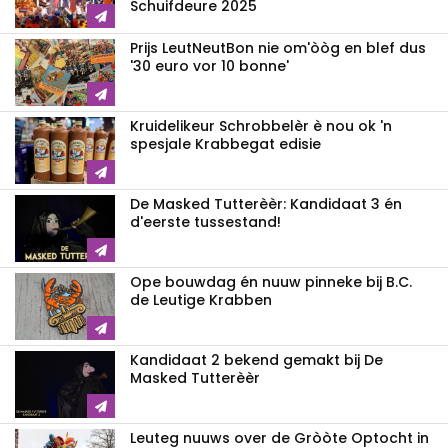
Schuifdeure 2025
Prijs LeutNeutBon nie om'òòg en blef dus
'30 euro vor 10 bonne'
Kruidelikeur Schrobbelèr è nou ok 'n
spesjale Krabbegat edisie
De Masked Tutterèèr: Kandidaat 3 én
d'eerste tussestand!
Ope bouwdag én nuuw pinneke bij B.C.
de Leutige Krabben
Kandidaat 2 bekend gemakt bij De
Masked Tutterèèr
Leuteg nuuws over de Gròòte Optocht in