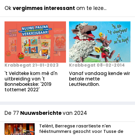
Ok
vergimmes interessant
om te leze...
Krabbegat 08-02-2014
Krabbegat 21-01-2023
Vanaf vandaag kende wir
't Veldteke kom mè d'n
betale mette
uitbreiding van 't
LeutNeutBon.
Bonneboekske: '2019
tottemet 2022'
De 77
Nuuwsberichte
van 2024
Telènt, Berregse rasartieste n'en
fééstnummers gezocht voor Tusse de