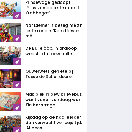
Prinsewage gedòòpt:
'Prins van de piste naar 't
Krabbegat'
Nar Diemer is bezeg mè z'n
leste rondje: 'Kom fééste
mè...
De Bullelòòp, 'n ardlòòp
wedstrijd in oew bulle
Ouwerwets geniete bij
Tusse de Schuifdeure
Mak plek in oew brievebus
want vanaf vandaag wor
t'ie bezorregd:...
Kijkdag op de Kaai eerder
dan verwacht verleeje tijd:
'Al dees...