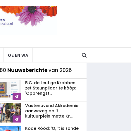
OE EN WA
 80
Nuuwsberichte
van 2026
B.C. de Leutige Krabben
zet Steunpilaar te kòòp:
'Opbrengst...
Vastenavend Akkedemie
aanwezeg op 't
kultuurplein mette Kr...
Kode Ròòd: 'O, 't is zonde