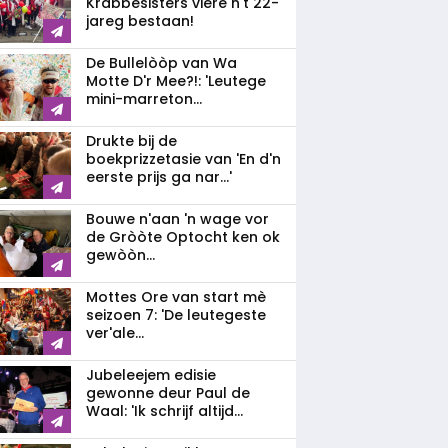
Krabbesisters viere n't 22-
jareg bestaan!
De Bullelòòp van Wa
Motte D'r Mee?!: 'Leutege
mini-marreton...
Drukte bij de
boekprizzetasie van 'En d'n
eerste prijs ga nar...'
Bouwe n'aan 'n wage vor
de Gròòte Optocht ken ok
gewòòn...
Mottes Ore van start mè
seizoen 7: 'De leutegeste
ver'ale...
Jubeleejem edisie
gewonne deur Paul de
Waal: 'Ik schrijf altijd...