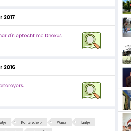
r 2017
nar d'n optocht me Driekus.
ar 2016
itereyers.
itje
Konterscherp
Wana
Lintje