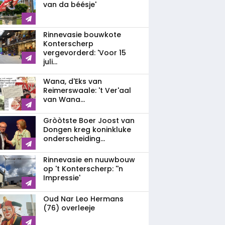
van da béésje'
Rinnevasie bouwkote
Konterscherp
vergevorderd: 'Voor 15
juli...
Wana, d'Eks van
Reimerswaale: 't Ver'aal
van Wana...
Gròòtste Boer Joost van
Dongen kreg koninkluke
onderscheiding...
Rinnevasie en nuuwbouw
op 't Konterscherp: ''n
Impressie'
Oud Nar Leo Hermans
(76) overleeje