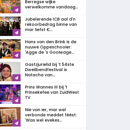
Berregse wijke
verwelkomme vandaag...
Jubelerende ICB aal d'n
rekoorbedrag binne van
mar liefst €...
Hans van den Brink is de
nuuwe Oppeschooier:
'Agge de 's Gooiwage...
Gastzjurielid bij 't 54ste
Dweilbendfestival is
Natacha van...
Prins Wannes III bij 't
Prinsekefee van ZuidWest
TV
Nie van ier, mar wel
verbonde meddet féést:
'Was wel evekes...