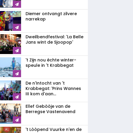
Diemer ontvangt zilvere
narrekap
Dweilbendfestival: 'La Belle
Jans wint de Sjoopop'
't Zijn nou échte winter-
speule in 't Krabbegat
De n'Intocht van 't
Krabbegat: 'Prins Wannes
III kom d'aan...
Ellef Gebòòje van de
Berregse Vastenavend
't Lòòpend Vuurke n'en de