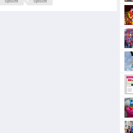
Optocht
Optocht