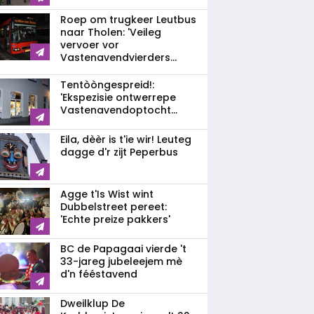
Roep om trugkeer Leutbus
naar Tholen: 'Veileg
vervoer vor
Vastenavendvierders...
Tentòòngespreid!:
'Ekspezisie ontwerrepe
Vastenavendoptocht...
Eila, dèèr is t'ie wir! Leuteg
dagge d'r zijt Peperbus
Agge t'Is Wist wint
Dubbelstreet pereet:
'Echte preize pakkers'
BC de Papagaai vierde 't
33-jareg jubeleejem mè
d'n fééstavend
Dweilklup De