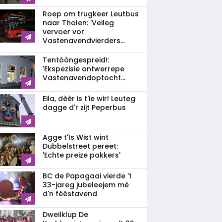
Roep om trugkeer Leutbus
naar Tholen: 'Veileg
vervoer vor
Vastenavendvierders...
Tentòòngespreid!:
'Ekspezisie ontwerrepe
Vastenavendoptocht...
Eila, dèèr is t'ie wir! Leuteg
dagge d'r zijt Peperbus
Agge t'Is Wist wint
Dubbelstreet pereet:
'Echte preize pakkers'
BC de Papagaai vierde 't
33-jareg jubeleejem mè
d'n fééstavend
Dweilklup De