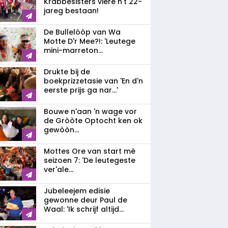
Krabbesisters viere n't 22-
jareg bestaan!
De Bullelòòp van Wa
Motte D'r Mee?!: 'Leutege
mini-marreton...
Drukte bij de
boekprizzetasie van 'En d'n
eerste prijs ga nar...'
Bouwe n'aan 'n wage vor
de Gròòte Optocht ken ok
gewòòn...
Mottes Ore van start mè
seizoen 7: 'De leutegeste
ver'ale...
Jubeleejem edisie
gewonne deur Paul de
Waal: 'Ik schrijf altijd...