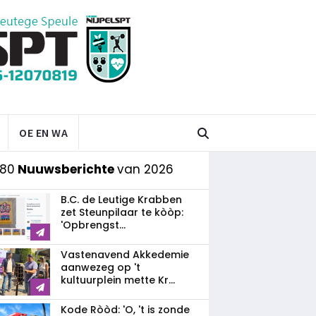
OE EN WA
 80
Nuuwsberichte
van 2026
B.C. de Leutige Krabben
zet Steunpilaar te kòòp:
'Opbrengst...
Vastenavend Akkedemie
aanwezeg op 't
kultuurplein mette Kr...
Kode Ròòd: 'O, 't is zonde