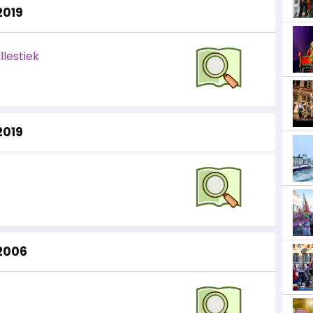
2019
llestiek
2019
 2006