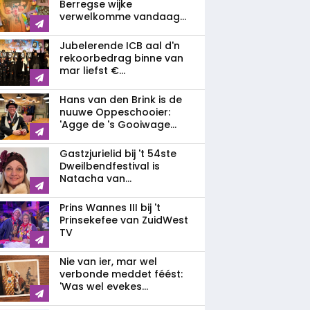
Berregse wijke
verwelkomme vandaag...
Jubelerende ICB aal d'n
rekoorbedrag binne van
mar liefst €...
Hans van den Brink is de
nuuwe Oppeschooier:
'Agge de 's Gooiwage...
Gastzjurielid bij 't 54ste
Dweilbendfestival is
Natacha van...
Prins Wannes III bij 't
Prinsekefee van ZuidWest
TV
Nie van ier, mar wel
verbonde meddet féést:
'Was wel evekes...