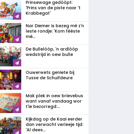
Prinsewage gedòòpt:
'Prins van de piste naar 't
Krabbegat'
Nar Diemer is bezeg mè z'n
leste rondje: 'Kom fééste
mè...
De Bullelòòp, 'n ardlòòp
wedstrijd in oew bulle
Ouwerwets geniete bij
Tusse de Schuifdeure
Mak plek in oew brievebus
want vanaf vandaag wor
t'ie bezorregd:...
Kijkdag op de Kaai eerder
dan verwacht verleeje tijd:
'Al dees...