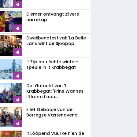
Diemer ontvangt zilvere
narrekap
Dweilbendfestival: 'La Belle
Jans wint de Sjoopop'
't Zijn nou échte winter-
speule in 't Krabbegat
De n'Intocht van 't
Krabbegat: 'Prins Wannes
III kom d'aan...
Ellef Gebòòje van de
Berregse Vastenavend
't Lòòpend Vuurke n'en de