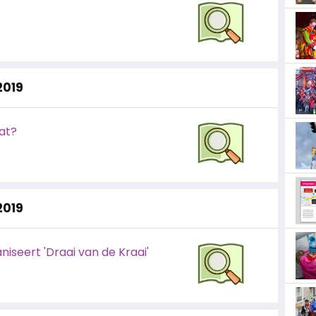
2019
at?
2019
niseert 'Draai van de Kraai'