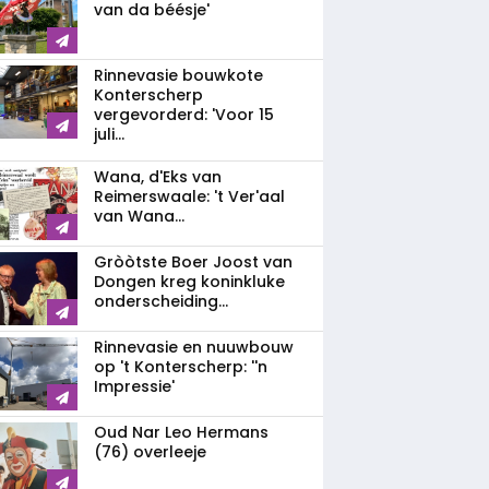
van da béésje'
Rinnevasie bouwkote
Konterscherp
vergevorderd: 'Voor 15
juli...
Wana, d'Eks van
Reimerswaale: 't Ver'aal
van Wana...
Gròòtste Boer Joost van
Dongen kreg koninkluke
onderscheiding...
Rinnevasie en nuuwbouw
op 't Konterscherp: ''n
Impressie'
Oud Nar Leo Hermans
(76) overleeje