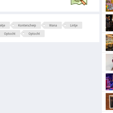
itje
Konterscherp
Wana
Lintje
Optocht
Optocht