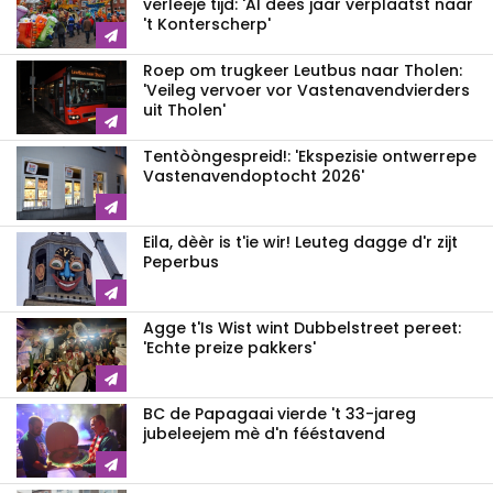
verleeje tijd: 'Al dees jaar verplaatst naar
't Konterscherp'
Roep om trugkeer Leutbus naar Tholen:
'Veileg vervoer vor Vastenavendvierders
uit Tholen'
Tentòòngespreid!: 'Ekspezisie ontwerrepe
Vastenavendoptocht 2026'
Eila, dèèr is t'ie wir! Leuteg dagge d'r zijt
Peperbus
Agge t'Is Wist wint Dubbelstreet pereet:
'Echte preize pakkers'
BC de Papagaai vierde 't 33-jareg
jubeleejem mè d'n fééstavend