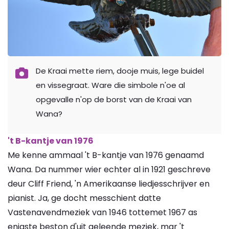
De Kraai mette riem, dooje muis, lege buidel
en vissegraat. Ware die simbole n'oe al
opgevalle n'op de borst van de Kraai van
Wana?
't B-kantje van 1976
Me kenne ammaal 't B-kantje van 1976 genaamd
Wana. Da nummer wier echter al in 1921 geschreve
deur Cliff Friend, 'n Amerikaanse liedjesschrijver en
pianist. Ja, ge docht messchient datte
Vastenavendmeziek van 1946 tottemet 1967 as
enigste beston d'uit geleende meziek, mar 't