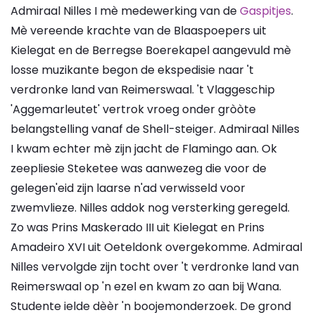
Admiraal Nilles I mè medewerking van de
Gaspitjes
.
Mè vereende krachte van de Blaaspoepers uit
Kielegat en de Berregse Boerekapel aangevuld mè
losse muzikante begon de ekspedisie naar 't
verdronke land van Reimerswaal. 't Vlaggeschip
'Aggemarleutet' vertrok vroeg onder gròòte
belangstelling vanaf de Shell-steiger. Admiraal Nilles
I kwam echter mè zijn jacht de Flamingo aan. Ok
zeepliesie Steketee was aanwezeg die voor de
gelegen'eid zijn laarse n'ad verwisseld voor
zwemvlieze. Nilles addok nog versterking geregeld.
Zo was Prins Maskerado III uit Kielegat en Prins
Amadeiro XVI uit Oeteldonk overgekomme. Admiraal
Nilles vervolgde zijn tocht over 't verdronke land van
Reimerswaal op 'n ezel en kwam zo aan bij Wana.
Studente ielde dèèr 'n boojemonderzoek. De grond