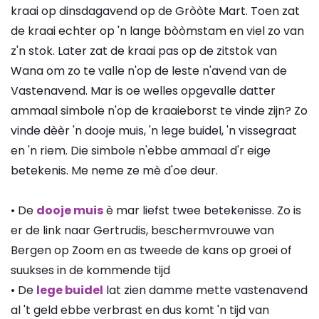
kraai op dinsdagavend op de Gròòte Mart. Toen zat
de kraai echter op 'n lange bòòmstam en viel zo van
z'n stok. Later zat de kraai pas op de zitstok van
Wana om zo te valle n'op de leste n'avend van de
Vastenavend. Mar is oe welles opgevalle datter
ammaal simbole n'op de kraaieborst te vinde zijn? Zo
vinde dèèr 'n dooje muis, 'n lege buidel, 'n vissegraat
en 'n riem. Die simbole n'ebbe ammaal d'r eige
betekenis. Me neme ze mè d'oe deur.
• De
dooje muis
è mar liefst twee betekenisse. Zo is
er de link naar Gertrudis, beschermvrouwe van
Bergen op Zoom en as tweede de kans op groei of
suukses in de kommende tijd
• De
lege buidel
lat zien damme mette vastenavend
al 't geld ebbe verbrast en dus komt 'n tijd van