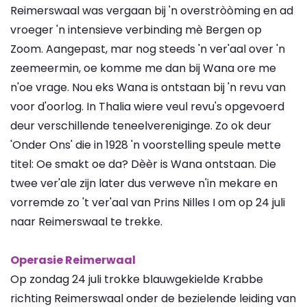
Reimerswaal was vergaan bij 'n overstròòming en ad
vroeger 'n intensieve verbinding mè Bergen op
Zoom. Aangepast, mar nog steeds 'n ver'aal over 'n
zeemeermin, oe komme me dan bij Wana ore me
n'oe vrage. Nou eks Wana is ontstaan bij 'n revu van
voor d'oorlog. In Thalia wiere veul revu's opgevoerd
deur verschillende teneelvereniginge. Zo ok deur
'Onder Ons' die in 1928 'n voorstelling speule mette
titel: Oe smakt oe da? Dèèr is Wana ontstaan. Die
twee ver'ale zijn later dus verweve n'in mekare en
vorremde zo 't ver'aal van Prins Nilles I om op 24 juli
naar Reimerswaal te trekke.
Operasie Reimerwaal
Op zondag 24 juli trokke blauwgekielde Krabbe
richting Reimerswaal onder de bezielende leiding van