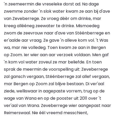
'n zeemeermin die vreseleke dorst ad. Na dage
zwemme zonder 'n slok water kwam ze aan bij d'ave
van Zeveberrege. Ze vroeg dèèr om drinke, mar
kreeg allééneg zeewater te drinke. Mismoedeg
zwom de zeevrouw naar d'ave van Stéénberrege en
er'aalde aar vraag. Ze gave 'n alleve kom vol. 't Was
wa, mar nie volledeg. Toen kwam ze aan in Bergen
op Zoom. Ier wier aan aar verzoek voldaan. Men gaf
'n kom vol water zoveul ze mar beliefde. En toen
sprak de meermin de voorspelling uit: Zeveberrege
zal gansch vergaan, Stéénberrege zal allef vergaan,
mar Bergen op Zoom zal blijve bestaan. Di ver'aal
ziede, welliswaar in aagepaste vorrem, trug op de
wage van Wana en op de pooster uit 2011 over 't
ver'aal van Wana. Zeveberrege wier aangepast naar
Reimerswaal. Nie éél vreemd messchient,