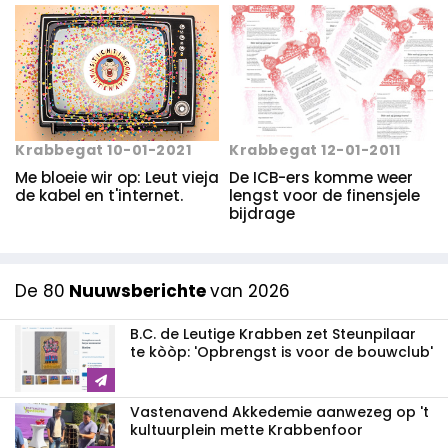
Krabbegat 12-01-2011
Krabbegat 10-01-2021
De ICB-ers komme weer
Me bloeie wir op: Leut vieja
lengst voor de finensjele
de kabel en t'internet.
bijdrage
De 80
Nuuwsberichte
van 2026
B.C. de Leutige Krabben zet Steunpilaar
te kòòp: 'Opbrengst is voor de bouwclub'
Vastenavend Akkedemie aanwezeg op 't
kultuurplein mette Krabbenfoor