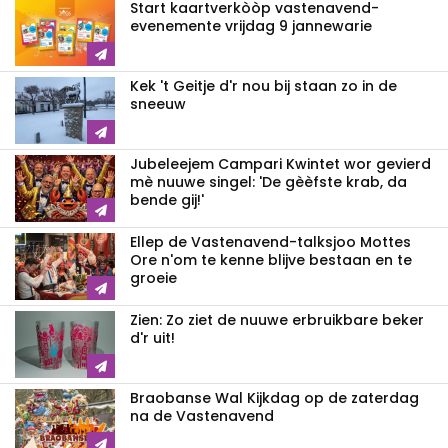
Start kaartverkòòp vastenavend­
evenemente vrijdag 9 jannewarie
Kek 't Geitje d'r nou bij staan zo in de
sneeuw
Jubeleejem Campari Kwintet wor gevierd
mè nuuwe singel: 'De gèèfste krab, da
bende gij!'
Ellep de Vastenavend-talksjoo Mottes
Ore n'om te kenne blijve bestaan en te
groeie
Zien: Zo ziet de nuuwe erbruikbare beker
d'r uit!
Braobanse Wal Kijkdag op de zaterdag
na de Vastenavend