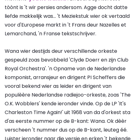
tòònt is 't wir persies andersom. Agge docht datte
liefde makkelijk was... 't Meziekstuk wier ok vertaald
voor d'Europese markt in 't Frans deur Nazelles et
Lemarchand, 'n Franse tekstschrijver.
Wana wier destijds deur verschillende orkeste
gespeuld zoas bevobbeld 'Clyde Doerr en zijn Club
Royal Orchestra'. 'n Opname van de Nederlandse
komponist, arransjeur en dirigent PI Scheffers die
vooral bekend wier as leider en dirigent van
populèère Nederlandse radiejoo-orkeste, zoas 'The
O.K. Wobblers' kende ieronder vinde. Op de LP 'It's
Charleston Time Again!' uit 1968 van da d'orkest sta
d'as eerste nummer op de B-kant: Wana. Ok dèèr
verscheen 't nummer dus op de B-kant, leuteg éé.
Luister ieronder naar die versie en erken 't bekende