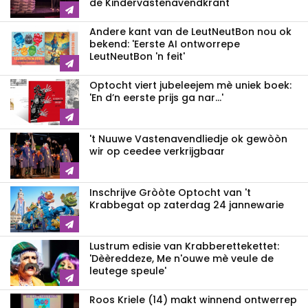
de Kindervastenavendkrant
Andere kant van de LeutNeutBon nou ok
bekend: 'Eerste AI ontworrepe
LeutNeutBon 'n feit'
Optocht viert jubeleejem mè uniek boek:
'En d’n eerste prijs ga nar...'
't Nuuwe Vastenavendliedje ok gewòòn
wir op ceedee verkrijgbaar
Inschrijve Gròòte Optocht van 't
Krabbegat op zaterdag 24 jannewarie
Lustrum edisie van Krabberettekettet:
'Dèèreddeze, Me n'ouwe mè veule de
leutege speule'
Roos Kriele (14) makt winnend ontwerrep