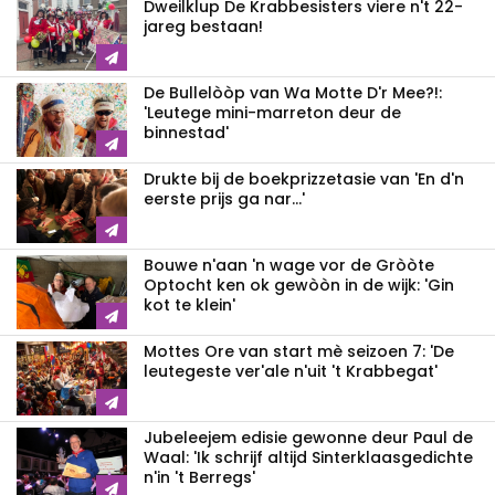
Dweilklup De Krabbesisters viere n't 22-
jareg bestaan!
De Bullelòòp van Wa Motte D'r Mee?!:
'Leutege mini-marreton deur de
binnestad'
Drukte bij de boekprizzetasie van 'En d'n
eerste prijs ga nar...'
Bouwe n'aan 'n wage vor de Gròòte
Optocht ken ok gewòòn in de wijk: 'Gin
kot te klein'
Mottes Ore van start mè seizoen 7: 'De
leutegeste ver'ale n'uit 't Krabbegat'
Jubeleejem edisie gewonne deur Paul de
Waal: 'Ik schrijf altijd Sinterklaasgedichte
n'in 't Berregs'