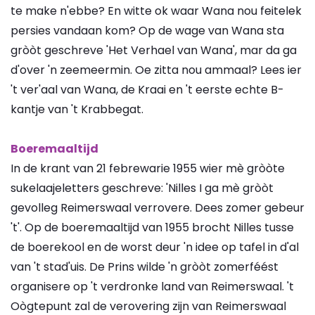
te make n'ebbe? En witte ok waar Wana nou feitelek
persies vandaan kom? Op de wage van Wana sta
gròòt geschreve 'Het Verhael van Wana', mar da ga
d'over 'n zeemeermin. Oe zitta nou ammaal? Lees ier
't ver'aal van Wana, de Kraai en 't eerste echte B-
kantje van 't Krabbegat.
Boeremaaltijd
In de krant van 21 febrewarie 1955 wier mè gròòte
sukelaajeletters geschreve: 'Nilles I ga mè gròòt
gevolleg Reimerswaal verrovere. Dees zomer gebeur
't'. Op de boeremaaltijd van 1955 brocht Nilles tusse
de boerekool en de worst deur 'n idee op tafel in d'al
van 't stad'uis. De Prins wilde 'n gròòt zomerféést
organisere op 't verdronke land van Reimerswaal. 't
Oògtepunt zal de verovering zijn van Reimerswaal