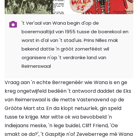
't Ver'aal van Wana begin d'op de
boeremaaltijd van 1955 tusse de boerekool en
worst in d'al van 't stad'uis. Prins Nilles mak
bekend dattie 'n gròòt zomerféést wil
organisere n'op 't verdronke land van
Reimerswaal
Vraag aan 'n echte Berregenèèr wie Wana is en ge
kreg ongetwijfeld bedéén 't antwoord daddet de Eks
van Reimerswaal is die mette Vastenavend op de
Gròòte Mart sta. En da klopt netuurlek, gin speld
tusse te krijge. Mar witte ok wa bevobbeld 'n
Indiejaans meske, 'n lege buidel, Cliff Friend, 'Oe
smakt oe da?', 't Gaspitje n'of Zeveberrege mè Wana