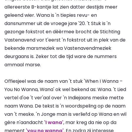
allereerste B-kantje lat zien datter destijds meer
geleend wier. Wana is 'n tiepies revu- en
dansnummer uit de vroege jare '20. 't Stuk is 'n
gezonge fokstrot en dèèrmee brocht de Stichting
Vastenavend vor t'eerst 'n fokstrot uit in plek van de
bekende marsmeziek wa Vastenavendmeziek
deurgaans is. Zeker tot die tijd ware de nummers
ammaal marse.
Offiesjeel was de naam van 't stuk 'When I Wanna –
You No Wanna, Wana' ok wel bekend as: Wana. 't Lied
vertel d'oe 't ver'aal over 'n Indiejaans meske mette
naam Wana. De tekst is 'n woordspeling op de naam
van 't meske. 'n Jonge man is verliefd op Wana en wil
gère n'aandacht
'I wana'
, mar kreg da nie op da
mement
'you no wanna'
. En zodra zij interesse