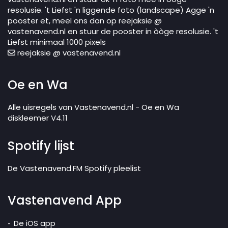
resolusie. 't Liefst 'n liggende foto (landscape) Agge 'n
pooster et, meel ons dan op reejaksie @
vastenavend.nl en stuur de pooster in òòge resolusie. 't
Liefst minimaal 1000 pixels
reejaksie @ vastenavend.nl
Oe en Wa
Alle uisregels van Vastenavend.nl - Oe en Wa
diskleemer V4.11
Spotify lijst
De Vastenavend.FM Spotify pleelist
Vastenavend App
De iOS app