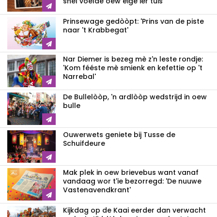
snel voelde oew eige ier tuis'
Prinsewage gedòòpt: 'Prins van de piste
naar 't Krabbegat'
Nar Diemer is bezeg mè z'n leste rondje:
'Kom fééste mè smienk en kefettie op 't
Narrebal'
De Bullelòòp, 'n ardlòòp wedstrijd in oew
bulle
Ouwerwets geniete bij Tusse de
Schuifdeure
Mak plek in oew brievebus want vanaf
vandaag wor t'ie bezorregd: 'De nuuwe
Vastenavendkrant'
Kijkdag op de Kaai eerder dan verwacht