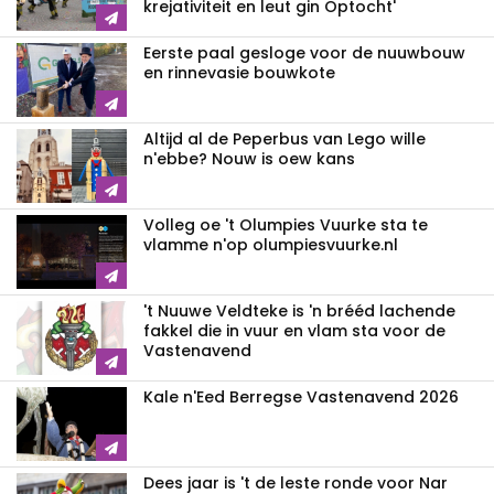
krejativiteit en leut gin Optocht'
Eerste paal gesloge voor de nuuwbouw
en rinnevasie bouwkote
Altijd al de Peperbus van Lego wille
n'ebbe? Nouw is oew kans
Volleg oe 't Olumpies Vuurke sta te
vlamme n'op olumpiesvuurke.nl
't Nuuwe Veldteke is 'n brééd lachende
fakkel die in vuur en vlam sta voor de
Vastenavend
Kale n'Eed Berregse Vastenavend 2026
Dees jaar is 't de leste ronde voor Nar