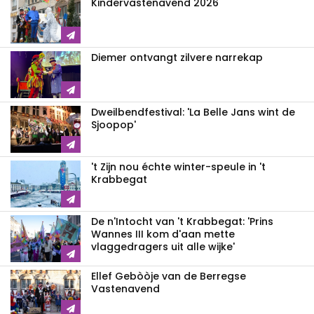
Kindervastenavend 2026
Diemer ontvangt zilvere narrekap
Dweilbendfestival: 'La Belle Jans wint de
Sjoopop'
't Zijn nou échte winter-speule in 't
Krabbegat
De n'Intocht van 't Krabbegat: 'Prins
Wannes III kom d'aan mette
vlaggedragers uit alle wijke'
Ellef Gebòòje van de Berregse
Vastenavend