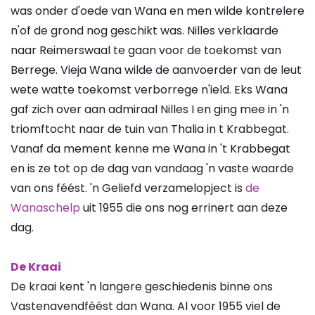
was onder d'oede van Wana en men wilde kontrelere
n'of de grond nog geschikt was. Nilles verklaarde
naar Reimerswaal te gaan voor de toekomst van
Berrege. Vieja Wana wilde de aanvoerder van de leut
wete watte toekomst verborrege n'ield. Eks Wana
gaf zich over aan admiraal Nilles I en ging mee in 'n
triomftocht naar de tuin van Thalia in t Krabbegat.
Vanaf da mement kenne me Wana in 't Krabbegat
en is ze tot op de dag van vandaag 'n vaste waarde
van ons féést. 'n Geliefd verzamelopject is
de
Wanaschelp
uit 1955 die ons nog errinert aan deze
dag.
De Kraai
De kraai kent 'n langere geschiedenis binne ons
Vastenavendféést dan Wana. Al voor 1955 viel de