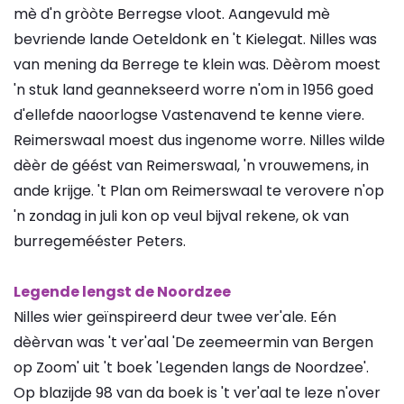
mè d'n gròòte Berregse vloot. Aangevuld mè
bevriende lande Oeteldonk en 't Kielegat. Nilles was
van mening da Berrege te klein was. Dèèrom moest
'n stuk land geannekseerd worre n'om in 1956 goed
d'ellefde naoorlogse Vastenavend te kenne viere.
Reimerswaal moest dus ingenome worre. Nilles wilde
dèèr de géést van Reimerswaal, 'n vrouwemens, in
ande krijge. 't Plan om Reimerswaal te verovere n'op
'n zondag in juli kon op veul bijval rekene, ok van
burregemééster Peters.
Legende lengst de Noordzee
Nilles wier geïnspireerd deur twee ver'ale. Eén
dèèrvan was 't ver'aal 'De zeemeermin van Bergen
op Zoom' uit 't boek 'Legenden langs de Noordzee'.
Op blazijde 98 van da boek is 't ver'aal te leze n'over