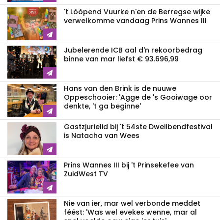
't Lòòpend Vuurke n'en de Berregse wijke
verwelkomme vandaag Prins Wannes III
Jubelerende ICB aal d'n rekoorbedrag
binne van mar liefst € 93.696,99
Hans van den Brink is de nuuwe
Oppeschooier: 'Agge de 's Gooiwage oor
denkte, 't ga beginne'
Gastzjurielid bij 't 54ste Dweilbendfestival
is Natacha van Wees
Prins Wannes III bij 't Prinsekefee van
ZuidWest TV
Nie van ier, mar wel verbonde meddet
féést: 'Was wel evekes wenne, mar al