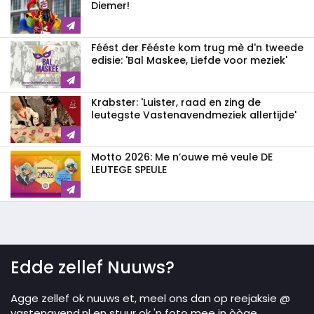
Diemer!
Féést der Fééste kom trug mè d'n tweede
edisie: 'Bal Maskee, Liefde voor meziek'
Krabster: 'Luister, raad en zing de
leutegste Vastenavendmeziek allertijde'
Motto 2026: Me n’ouwe mè veule DE
LEUTEGE SPEULE
Edde zellef Nuuws?
Agge zellef ok nuuws et, meel ons dan op reejaksie @
vastenavend.nl en stuur ok 'n foto mee in òòge