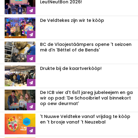
LeutNeutBon 2026!
De Veldtekes zijn wir te kòòp
BC de Vlaojestáámpers opene 't seizoen
mè d'n 'Bèttel of de Bends'
Drukte bij de kaartverkòòp!
De ICB vier d't 6x11 jareg jubeleejem en ga
wir op pad: 'De Schooibrief val binnekort
op oew deurmat'
't Nuuwe Veldteke vanaf vrijdag te kòòp
en 't brosje vanaf 't Neuzebal