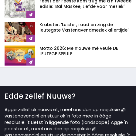
Féést der Fééste kom trug mè d'n tweede
edisie: 'Bal Maskee, Liefde voor meziek'
Krabster: 'Luister, raad en zing de
leutegste Vastenavendmeziek allertijde'
Motto 2026: Me n’ouwe mè veule DE
LEUTEGE SPEULE
Edde zellef Nuuws?
Agge zellef ok nuuws et, meel ons dan op reejaksie @
vastenavend.nl en stuur ok 'n foto mee in òòge
resolusie. 't Liefst 'n liggende foto (landscape) Agge 'n
pooster et, meel ons dan op reejaksie @
vastenavend.nl en stuur de pooster in òòge resolusie. 't