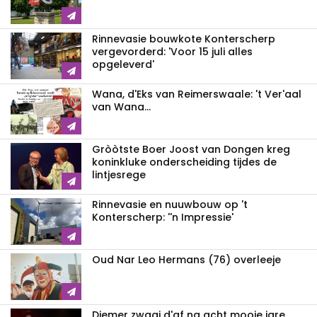
Rinnevasie bouwkote Konterscherp
vergevorderd: 'Voor 15 juli alles
opgeleverd'
Wana, d'Eks van Reimerswaale: 't Ver'aal
van Wana...
Gròòtste Boer Joost van Dongen kreg
koninkluke onderscheiding tijdes de
lintjesrege
Rinnevasie en nuuwbouw op 't
Konterscherp: ''n Impressie'
Oud Nar Leo Hermans (76) overleeje
Diemer zwaai d'af na acht mooie jare