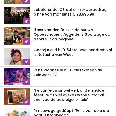
Jubelerende ICB aal d'n rekoorbedrag
binne van mar liefst € 93.696,99
Hans van den Brink is de nuuwe
Oppeschooier: 'Agge de 's Gooiwage oor
denkte, 't ga beginne'
Gastzjurielid bij 't 54ste Dweilbendfestival
is Natacha van Wees
Prins Wannes III bij 't Prinsekefee van
ZuidWest TV
Nie van ier, mar wel verbonde meddet
féést: 'Was wel evekes wenne, mar al
snel voelde oew eige ier tuis'
Prinsewage gedòòpt: 'Prins van de piste
naar 't Krabbegat'