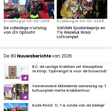
Krabbegat 04-02-2008
Krabbegat 05-03-2019
GWUMN Sjoobinkeprijs en
De volledege n'uitslag
T'is Wezeluk Waar
van d'n Optocht
Loftrompet
De 80
Nuuwsberichte
van 2026
B.C. de Leutige Krabben zet Steunpilaar
te kòòp: 'Opbrengst is voor de bouwclub'
Vastenavend Akkedemie aanwezeg op 't
kultuurplein mette Krabbenfoor
Kode Ròòd: 'O, 't is zonde van da béésje'