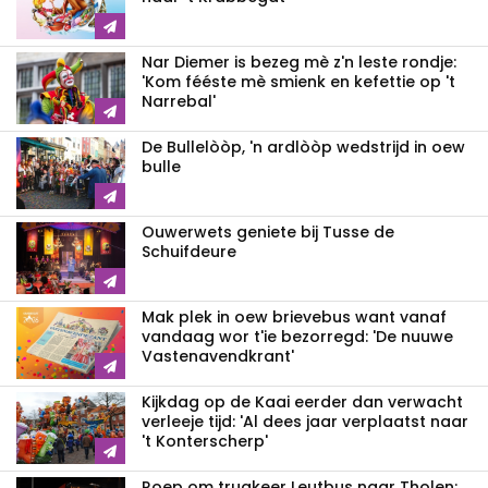
Nar Diemer is bezeg mè z'n leste rondje:
'Kom fééste mè smienk en kefettie op 't
Narrebal'
De Bullelòòp, 'n ardlòòp wedstrijd in oew
bulle
Ouwerwets geniete bij Tusse de
Schuifdeure
Mak plek in oew brievebus want vanaf
vandaag wor t'ie bezorregd: 'De nuuwe
Vastenavendkrant'
Kijkdag op de Kaai eerder dan verwacht
verleeje tijd: 'Al dees jaar verplaatst naar
't Konterscherp'
Roep om trugkeer Leutbus naar Tholen: