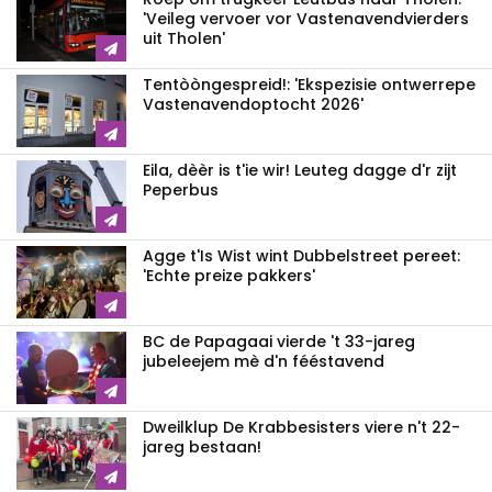
'Veileg vervoer vor Vastenavendvierders
uit Tholen'
Tentòòngespreid!: 'Ekspezisie ontwerrepe
Vastenavendoptocht 2026'
Eila, dèèr is t'ie wir! Leuteg dagge d'r zijt
Peperbus
Agge t'Is Wist wint Dubbelstreet pereet:
'Echte preize pakkers'
BC de Papagaai vierde 't 33-jareg
jubeleejem mè d'n fééstavend
Dweilklup De Krabbesisters viere n't 22-
jareg bestaan!