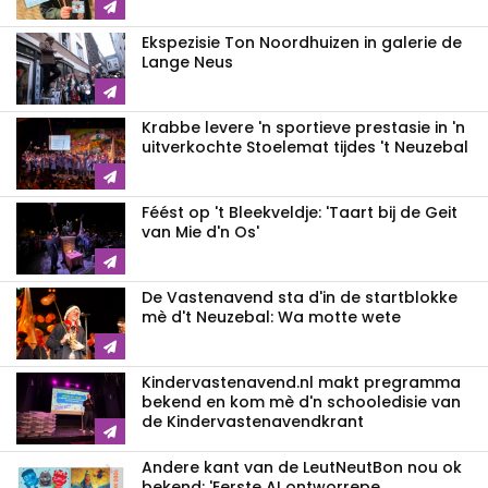
Ekspezisie Ton Noordhuizen in galerie de
Lange Neus
Krabbe levere 'n sportieve prestasie in 'n
uitverkochte Stoelemat tijdes 't Neuzebal
Féést op 't Bleekveldje: 'Taart bij de Geit
van Mie d'n Os'
De Vastenavend sta d'in de startblokke
mè d't Neuzebal: Wa motte wete
Kindervastenavend.nl makt pregramma
bekend en kom mè d'n schooledisie van
de Kindervastenavendkrant
Andere kant van de LeutNeutBon nou ok
bekend: 'Eerste AI ontworrepe