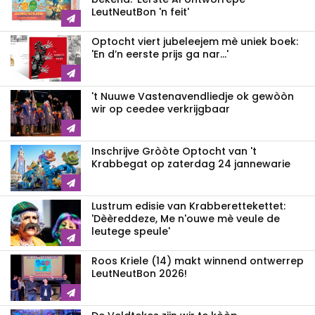
LeutNeutBon 'n feit'
Optocht viert jubeleejem mè uniek boek:
'En d’n eerste prijs ga nar...'
't Nuuwe Vastenavendliedje ok gewòòn
wir op ceedee verkrijgbaar
Inschrijve Gròòte Optocht van 't
Krabbegat op zaterdag 24 jannewarie
Lustrum edisie van Krabberettekettet:
'Dèèreddeze, Me n'ouwe mè veule de
leutege speule'
Roos Kriele (14) makt winnend ontwerrep
LeutNeutBon 2026!