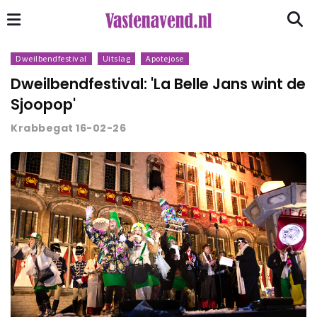
Dweilbendfestival
Uitslag
Apotejose
Dweilbendfestival: 'La Belle Jans wint de
Sjoopop'
Krabbegat 16-02-26