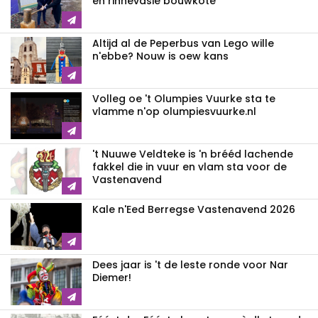
en rinnevasie bouwkote
Altijd al de Peperbus van Lego wille
n'ebbe? Nouw is oew kans
Volleg oe 't Olumpies Vuurke sta te
vlamme n'op olumpiesvuurke.nl
't Nuuwe Veldteke is 'n brééd lachende
fakkel die in vuur en vlam sta voor de
Vastenavend
Kale n'Eed Berregse Vastenavend 2026
Dees jaar is 't de leste ronde voor Nar
Diemer!