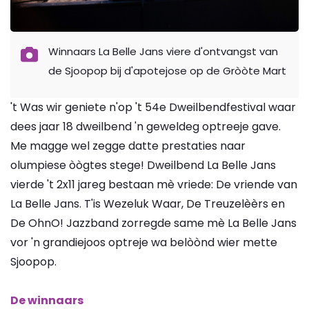
Winnaars La Belle Jans viere d'ontvangst van
de Sjoopop bij d'apotejose op de Gròòte Mart
't Was wir geniete n'op 't 54e Dweilbendfestival waar
dees jaar 18 dweilbend 'n geweldeg optreeje gave.
Me magge wel zegge datte prestaties naar
olumpiese òògtes stege! Dweilbend La Belle Jans
vierde 't 2x11 jareg bestaan mè vriede: De vriende van
La Belle Jans. T'is Wezeluk Waar, De Treuzelèèrs en
De OhnO! Jazzband zorregde same mè La Belle Jans
vor 'n grandiejoos optreje wa belòònd wier mette
Sjoopop.
De winnaars