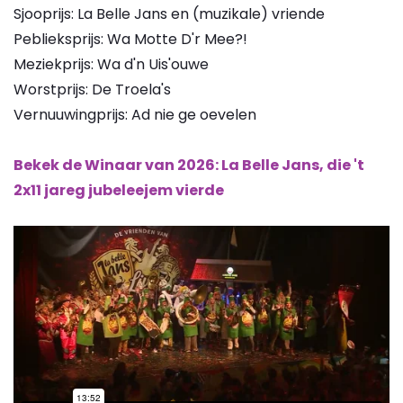
Sjooprijs: La Belle Jans en (muzikale) vriende
Peblieksprijs: Wa Motte D'r Mee?!
Meziekprijs: Wa d'n Uis'ouwe
Worstprijs: De Troela's
Vernuuwingprijs: Ad nie ge oevelen
Bekek de Winaar van 2026: La Belle Jans, die 't
2x11 jareg jubeleejem vierde