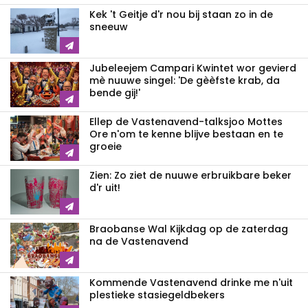
Kek 't Geitje d'r nou bij staan zo in de
sneeuw
Jubeleejem Campari Kwintet wor gevierd
mè nuuwe singel: 'De gèèfste krab, da
bende gij!'
Ellep de Vastenavend-talksjoo Mottes
Ore n'om te kenne blijve bestaan en te
groeie
Zien: Zo ziet de nuuwe erbruikbare beker
d'r uit!
Braobanse Wal Kijkdag op de zaterdag
na de Vastenavend
Kommende Vastenavend drinke me n'uit
plestieke stasiegeldbekers