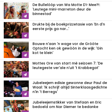
De Bullelòòp van Wa Motte D'r Mee?!:
'Leutege mini-marreton deur de
binnestad'
Drukte bij de boekprizzetasie van 'En d'n
eerste prijs ga nar...'
Bouwe n'aan 'n wage vor de Gròòte
Optocht ken ok gewòòn in de wijk: 'Gin
kot te klein'
Mottes Ore van start mè seizoen 7: 'De
leutegeste ver'ale n'uit 't Krabbegat'
Jubeleejem edisie gewonne deur Paul de
Waal: 'Ik schrijf altijd Sinterklaasgedichte
n'in 't Berregs'
Jubeleejemstikker van Stefaan en Eric
bedoeld om Nar Diemer te bedanke