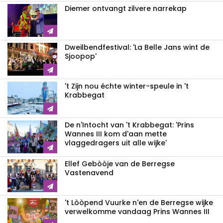
Diemer ontvangt zilvere narrekap
Dweilbendfestival: 'La Belle Jans wint de
Sjoopop'
't Zijn nou échte winter-speule in 't
Krabbegat
De n'Intocht van 't Krabbegat: 'Prins
Wannes III kom d'aan mette
vlaggedragers uit alle wijke'
Ellef Gebòòje van de Berregse
Vastenavend
't Lòòpend Vuurke n'en de Berregse wijke
verwelkomme vandaag Prins Wannes III