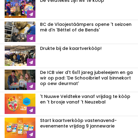
De Veldtekes zijn wir te kòòp
BC de Vlaojestáámpers opene 't seizoen
mè d'n 'Bèttel of de Bends'
Drukte bij de kaartverkòòp!
De ICB vier d't 6x11 jareg jubeleejem en ga
wir op pad: 'De Schooibrief val binnekort
op oew deurmat'
't Nuuwe Veldteke vanaf vrijdag te kòòp
en 't brosje vanaf 't Neuzebal
Start kaartverkòòp vastenavend­
evenemente vrijdag 9 jannewarie