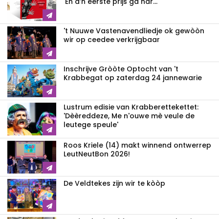
'En d’n eerste prijs ga nar...'
't Nuuwe Vastenavendliedje ok gewòòn
wir op ceedee verkrijgbaar
Inschrijve Gròòte Optocht van 't
Krabbegat op zaterdag 24 jannewarie
Lustrum edisie van Krabberettekettet:
'Dèèreddeze, Me n'ouwe mè veule de
leutege speule'
Roos Kriele (14) makt winnend ontwerrep
LeutNeutBon 2026!
De Veldtekes zijn wir te kòòp