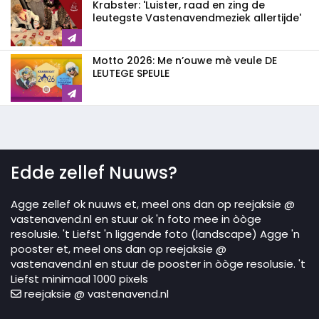
Krabster: 'Luister, raad en zing de
leutegste Vastenavendmeziek allertijde'
Motto 2026: Me n’ouwe mè veule DE
LEUTEGE SPEULE
Edde zellef Nuuws?
Agge zellef ok nuuws et, meel ons dan op reejaksie @
vastenavend.nl en stuur ok 'n foto mee in òòge
resolusie. 't Liefst 'n liggende foto (landscape) Agge 'n
pooster et, meel ons dan op reejaksie @
vastenavend.nl en stuur de pooster in òòge resolusie. 't
Liefst minimaal 1000 pixels
reejaksie @ vastenavend.nl