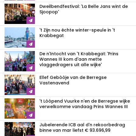
Dweilbendfestival: 'La Belle Jans wint de
Sjoopop'
't Zijn nou échte winter-speule in 't
Krabbegat
De n'Intocht van 't Krabbegat: 'Prins
Wannes III kom d'aan mette
vlaggedragers uit alle wijke'
Ellef Gebòòje van de Berregse
Vastenavend
't Lòòpend Vuurke n'en de Berregse wijke
verwelkomme vandaag Prins Wannes III
Jubelerende ICB aal d'n rekoorbedrag
binne van mar liefst € 93.696,99