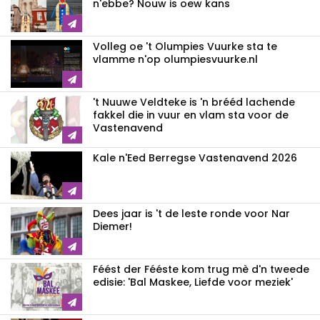
n'ebbe? Nouw is oew kans
Volleg oe 't Olumpies Vuurke sta te
vlamme n'op olumpiesvuurke.nl
't Nuuwe Veldteke is 'n brééd lachende
fakkel die in vuur en vlam sta voor de
Vastenavend
Kale n'Eed Berregse Vastenavend 2026
Dees jaar is 't de leste ronde voor Nar
Diemer!
Féést der Fééste kom trug mè d'n tweede
edisie: 'Bal Maskee, Liefde voor meziek'