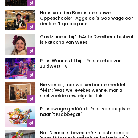
Hans van den Brink is de nuuwe
Oppeschooier: 'Agge de 's Gooiwage oor
denkte, 't ga beginne'
Gastzjurielid bij 't 54ste Dweilbendfestival
is Natacha van Wees
Prins Wannes III bij 't Prinsekefee van
ZuidWest TV
Nie van ier, mar wel verbonde meddet
féést: 'Was wel evekes wenne, mar al
snel voelde oew eige ier tuis'
Prinsewage gedòòpt: 'Prins van de piste
naar 't Krabbegat'
Nar Diemer is bezeg mè z'n leste rondje: