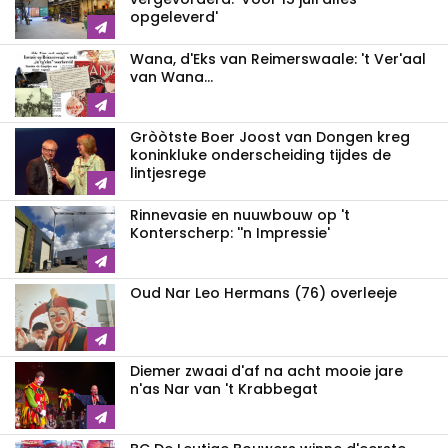
opgeleverd'
Wana, d'Eks van Reimerswaale: 't Ver'aal
van Wana...
Gròòtste Boer Joost van Dongen kreg
koninkluke onderscheiding tijdes de
lintjesrege
Rinnevasie en nuuwbouw op 't
Konterscherp: ''n Impressie'
Oud Nar Leo Hermans (76) overleeje
Diemer zwaai d'af na acht mooie jare
n'as Nar van 't Krabbegat