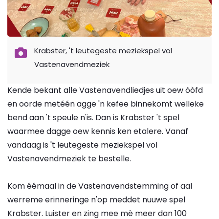
Krabster, 't leutegeste meziekspel vol
Vastenavendmeziek
Kende bekant alle Vastenavendliedjes uit oew òòfd
en oorde metéén agge 'n kefee binnekomt welleke
bend aan 't speule n'is. Dan is Krabster 't spel
waarmee dagge oew kennis ken etalere. Vanaf
vandaag is 't leutegeste meziekspel vol
Vastenavendmeziek te bestelle.
Kom éémaal in de Vastenavendstemming of aal
werreme erinneringe n'op meddet nuuwe spel
Krabster. Luister en zing mee mè meer dan 100