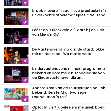
Krabbe levere 'n sportieve prestasie in 'n
uitverkochte Stoelemat tijdes 't Neuzebal
Féést op 't Bleekveldje: 'Taart bij de Geit
van Mie d'n Os'
De Vastenavend sta d'in de startblokke
mè d't Neuzebal: Wa motte wete
Kindervastenavend.nl makt pregramma
bekend en kom mè d'n schooledisie van
de Kindervastenavendkrant
Andere kant van de LeutNeutBon nou ok
bekend: 'Eerste AI ontworrepe
LeutNeutBon 'n feit'
Optocht viert jubeleejem mè uniek boek: