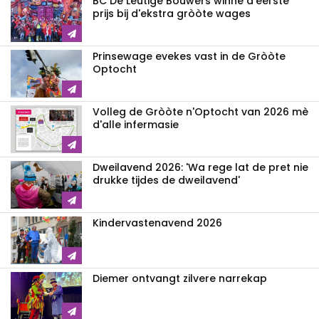
BC De Leutige Bouwers winne d'eerste
prijs bij d'ekstra gròòte wages
Prinsewage evekes vast in de Gròòte
Optocht
Volleg de Gròòte n'Optocht van 2026 mè
d'alle infermasie
Dweilavend 2026: 'Wa rege lat de pret nie
drukke tijdes de dweilavend'
Kindervastenavend 2026
Diemer ontvangt zilvere narrekap