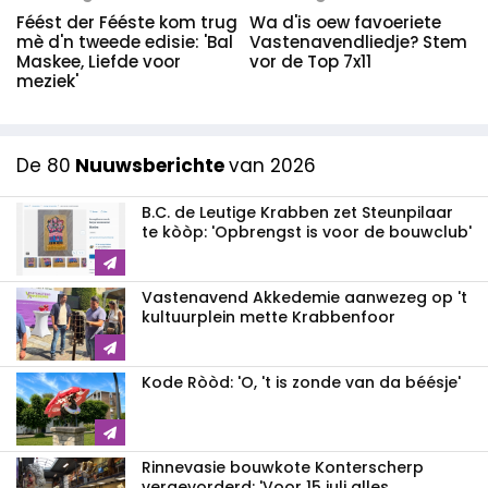
Féést der Fééste kom trug
Wa d'is oew favoeriete
mè d'n tweede edisie: 'Bal
Vastenavendliedje? Stem
Maskee, Liefde voor
vor de Top 7x11
meziek'
De 80
Nuuwsberichte
van 2026
B.C. de Leutige Krabben zet Steunpilaar
te kòòp: 'Opbrengst is voor de bouwclub'
Vastenavend Akkedemie aanwezeg op 't
kultuurplein mette Krabbenfoor
Kode Ròòd: 'O, 't is zonde van da béésje'
Rinnevasie bouwkote Konterscherp
vergevorderd: 'Voor 15 juli alles