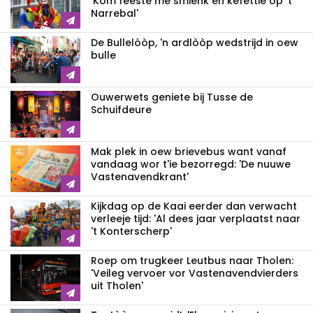
'Kom fééste mè smienk en kefettie op 't
Narrebal'
De Bullelòòp, 'n ardlòòp wedstrijd in oew
bulle
Ouwerwets geniete bij Tusse de
Schuifdeure
Mak plek in oew brievebus want vanaf
vandaag wor t'ie bezorregd: 'De nuuwe
Vastenavendkrant'
Kijkdag op de Kaai eerder dan verwacht
verleeje tijd: 'Al dees jaar verplaatst naar
't Konterscherp'
Roep om trugkeer Leutbus naar Tholen:
'Veileg vervoer vor Vastenavendvierders
uit Tholen'