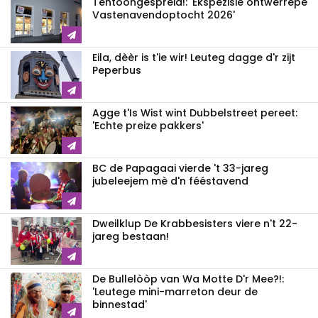
Tentòòngespreid!: 'Ekspezisie ontwerrepe
Vastenavendoptocht 2026'
Eila, dèèr is t'ie wir! Leuteg dagge d'r zijt
Peperbus
Agge t'Is Wist wint Dubbelstreet pereet:
'Echte preize pakkers'
BC de Papagaai vierde 't 33-jareg
jubeleejem mè d'n fééstavend
Dweilklup De Krabbesisters viere n't 22-
jareg bestaan!
De Bullelòòp van Wa Motte D'r Mee?!:
'Leutege mini-marreton deur de
binnestad'