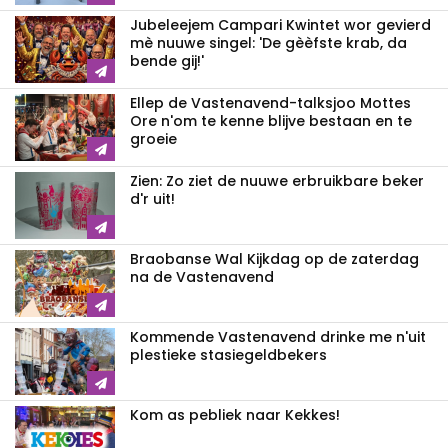
Jubeleejem Campari Kwintet wor gevierd
mè nuuwe singel: 'De gèèfste krab, da
bende gij!'
Ellep de Vastenavend-talksjoo Mottes
Ore n'om te kenne blijve bestaan en te
groeie
Zien: Zo ziet de nuuwe erbruikbare beker
d'r uit!
Braobanse Wal Kijkdag op de zaterdag
na de Vastenavend
Kommende Vastenavend drinke me n'uit
plestieke stasiegeldbekers
Kom as pebliek naar Kekkes!