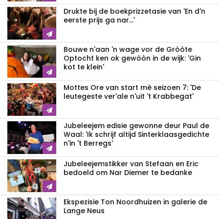
Drukte bij de boekprizzetasie van 'En d'n
eerste prijs ga nar...'
Bouwe n'aan 'n wage vor de Gròòte
Optocht ken ok gewòòn in de wijk: 'Gin
kot te klein'
Mottes Ore van start mè seizoen 7: 'De
leutegeste ver'ale n'uit 't Krabbegat'
Jubeleejem edisie gewonne deur Paul de
Waal: 'Ik schrijf altijd Sinterklaasgedichte
n'in 't Berregs'
Jubeleejemstikker van Stefaan en Eric
bedoeld om Nar Diemer te bedanke
Ekspezisie Ton Noordhuizen in galerie de
Lange Neus