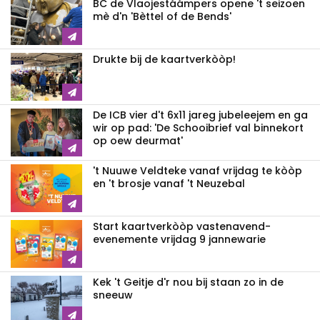
BC de Vlaojestáámpers opene 't seizoen
mè d'n 'Bèttel of de Bends'
Drukte bij de kaartverkòòp!
De ICB vier d't 6x11 jareg jubeleejem en ga
wir op pad: 'De Schooibrief val binnekort
op oew deurmat'
't Nuuwe Veldteke vanaf vrijdag te kòòp
en 't brosje vanaf 't Neuzebal
Start kaartverkòòp vastenavend­
evenemente vrijdag 9 jannewarie
Kek 't Geitje d'r nou bij staan zo in de
sneeuw