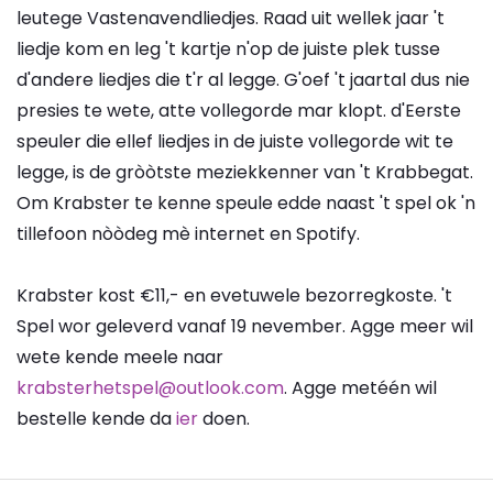
leutege Vastenavendliedjes. Raad uit wellek jaar 't
liedje kom en leg 't kartje n'op de juiste plek tusse
d'andere liedjes die t'r al legge. G'oef 't jaartal dus nie
presies te wete, atte vollegorde mar klopt. d'Eerste
speuler die ellef liedjes in de juiste vollegorde wit te
legge, is de gròòtste meziekkenner van 't Krabbegat.
Om Krabster te kenne speule edde naast 't spel ok 'n
tillefoon nòòdeg mè internet en Spotify.
Krabster kost €11,- en evetuwele bezorregkoste. 't
Spel wor geleverd vanaf 19 nevember. Agge meer wil
wete kende meele naar
krabsterhetspel@outlook.com
. Agge metéén wil
bestelle kende da
ier
doen.