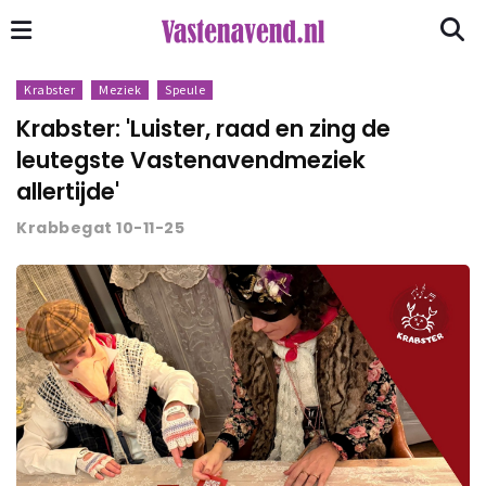
Krabster
Meziek
Speule
Krabster: 'Luister, raad en zing de
leutegste Vastenavendmeziek
allertijde'
Krabbegat 10-11-25