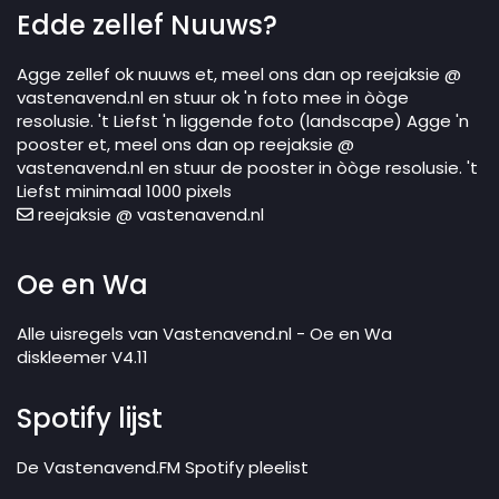
Edde zellef Nuuws?
Agge zellef ok nuuws et, meel ons dan op reejaksie @
vastenavend.nl en stuur ok 'n foto mee in òòge
resolusie. 't Liefst 'n liggende foto (landscape) Agge 'n
pooster et, meel ons dan op reejaksie @
vastenavend.nl en stuur de pooster in òòge resolusie. 't
Liefst minimaal 1000 pixels
reejaksie @ vastenavend.nl
Oe en Wa
Alle uisregels van Vastenavend.nl - Oe en Wa
diskleemer V4.11
Spotify lijst
De Vastenavend.FM Spotify pleelist