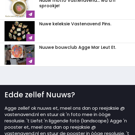
Nuuw motto Vastenavend... wa d'n
sprookje!
Nuwe keleksie Vastenavend Pins.
Nuuwe bouwclub Agge Mar Leut Et.
Edde zellef Nuuws?
Agge zellef ok nuuws et, meel ons dan op reejaksie @
vastenavend.nl en stuur ok 'n foto mee in òòge
resolusie. 't Liefst 'n liggende foto (landscape) Agge 'n
pooster et, meel ons dan op reejaksie @
vastenavend.nl en stuur de pooster in òòge resolusie. 't