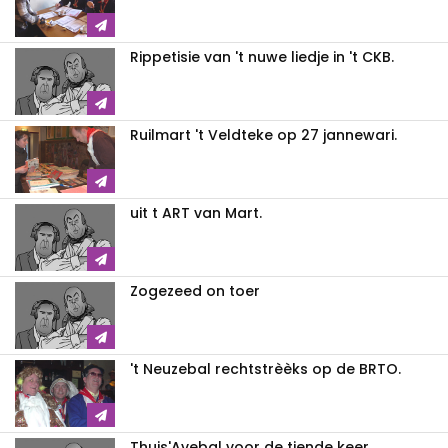
Rippetisie van 't nuwe liedje in 't CKB.
Ruilmart 't Veldteke op 27 jannewari.
uit t ART van Mart.
Zogezeed on toer
't Neuzebal rechtstrèèks op de BRTO.
Thuis'Avebal voor de tiende keer.