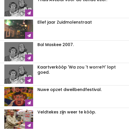
Ellef jaar Zuidmolenstraat
Bal Maskee 2007.
Kaartverkòòp 'Wa zou 't worre?!' lopt
goed.
Nuwe opzet dweilbendfestival.
Veldtekes zijn weer te kòòp.