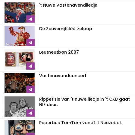
't Nuwe Vastenavendliedje.
De Zeuvemijlslèèrzelòòp
Leutneutbon 2007
Vastenavondconcert
Rippetisie van 't nuwe liedje in 't CKB gaat
NIE deur.
Peperbus TomTom vanaf 't Neuzebal.