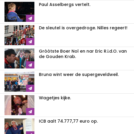
Paul Asselbergs vertelt.
De sleutel is overgedroge. Nilles regeert!
Gròòtste Boer Nol en nar Eric R.i.d.O. van
de Gouden Krab.
Bruna wint weer de supergeveldweil.
Wagetjes kijke.
ICB aalt 74.777,77 euro op.