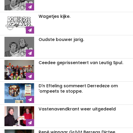
Wagetjes kijke.
Oudste bouwer jarig.
Ceedee geprissenteert van Leutig Spul.
D'n Efteling sommeert Derredeze om
'ompeets te stoppe.
Vastenavendkrant weer uitgedeeld
René winnaar Gròòt Berregs Dictee.