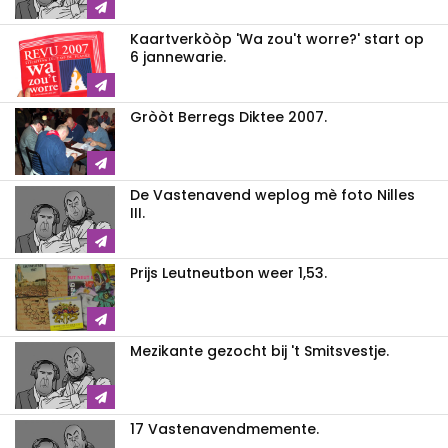
Kaartverkòòp 'Wa zou't worre?' start op
6 jannewarie.
Gròòt Berregs Diktee 2007.
De Vastenavend weplog mè foto Nilles
III.
Prijs Leutneutbon weer 1,53.
Mezikante gezocht bij 't Smitsvestje.
17 Vastenavendmemente.