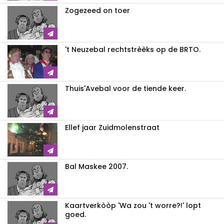
Zogezeed on toer
't Neuzebal rechtstrèèks op de BRTO.
Thuis'Avebal voor de tiende keer.
Ellef jaar Zuidmolenstraat
Bal Maskee 2007.
Kaartverkòòp 'Wa zou 't worre?!' lopt
goed.