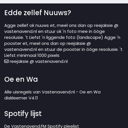
Edde zellef Nuuws?
Agge zellef ok nuuws et, meel ons dan op reejaksie @
vastenavend.nl en stuur ok 'n foto mee in òòge
resolusie. 't Liefst 'n liggende foto (landscape) Agge 'n
pooster et, meel ons dan op reejaksie @
vastenavend.nl en stuur de pooster in òòge resolusie. 't
Liefst minimaal 1000 pixels
reejaksie @ vastenavend.nl
Oe en Wa
Alle uisregels van Vastenavend.nl - Oe en Wa
diskleemer V4.11
Spotify lijst
De Vastenavend.FM Spotify pleelist