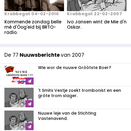
Krabbegat 04-02-2010
Krabbegat 22-02-2007
Kommende zondag belle
Ivo Jansen wint de Mie d'n
mè d'Òog'eid bij BRTO-
Oskar.
radio.
De 77
Nuuwsberichte
van 2007
Wie wor de nuuwe Gròòtste Boer?
't Smits Vestje zoekt trombonist en een
gròte trom slager.
Nuuwe leje van de Stichting
Vastenavend.