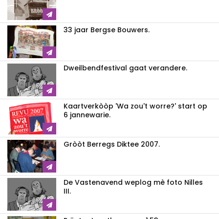
33 jaar Bergse Bouwers.
Dweilbendfestival gaat verandere.
Kaartverkòòp 'Wa zou't worre?' start op
6 jannewarie.
Gròòt Berregs Diktee 2007.
De Vastenavend weplog mè foto Nilles
III.