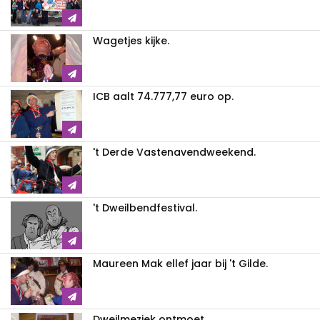
Wagetjes kijke.
ICB aalt 74.777,77 euro op.
't Derde Vastenavendweekend.
't Dweilbendfestival.
Maureen Mak ellef jaar bij 't Gilde.
Dweilmeziek ontmoet...