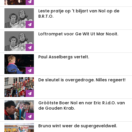
Leste pratje op 't biljart van Nol op de
B.R.T.O.
Loftrompet voor Ge Wit Ut Mar Nooit.
Paul Asselbergs vertelt.
De sleutel is overgedroge. Nilles regeert!
Gròòtste Boer Nol en nar Eric R.i.d.O. van
de Gouden Krab.
Bruna wint weer de supergeveldweil.