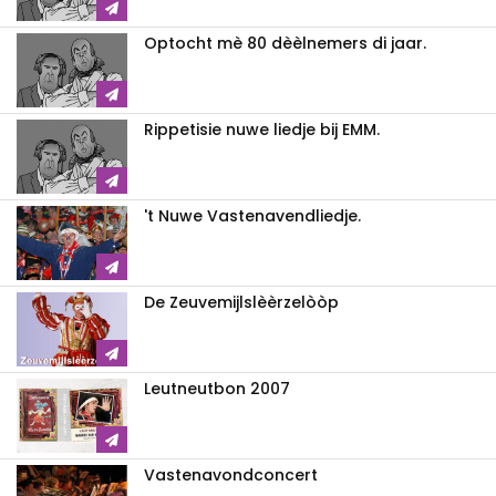
Optocht mè 80 dèèlnemers di jaar.
Rippetisie nuwe liedje bij EMM.
't Nuwe Vastenavendliedje.
De Zeuvemijlslèèrzelòòp
Leutneutbon 2007
Vastenavondconcert