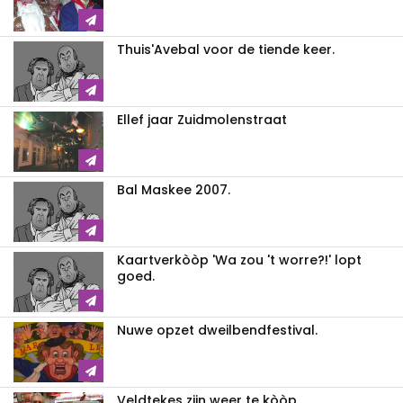
Thuis'Avebal voor de tiende keer.
Ellef jaar Zuidmolenstraat
Bal Maskee 2007.
Kaartverkòòp 'Wa zou 't worre?!' lopt
goed.
Nuwe opzet dweilbendfestival.
Veldtekes zijn weer te kòòp.