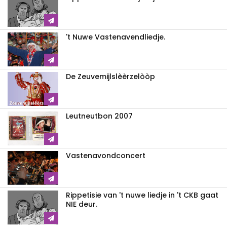
't Nuwe Vastenavendliedje.
De Zeuvemijlslèèrzelòòp
Leutneutbon 2007
Vastenavondconcert
Rippetisie van 't nuwe liedje in 't CKB gaat
NIE deur.