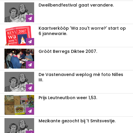
Dweilbendfestival gaat verandere.
Kaartverkòòp 'Wa zou't worre?' start op
6 jannewarie.
Gròòt Berregs Diktee 2007.
De Vastenavend weplog mè foto Nilles
III.
Prijs Leutneutbon weer 1,53.
Mezikante gezocht bij 't Smitsvestje.