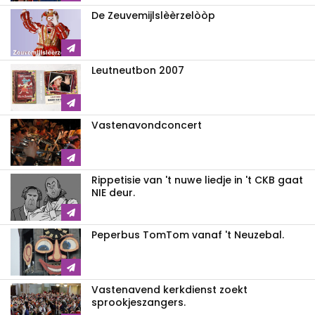
De Zeuvemijlslèèrzelòòp
Leutneutbon 2007
Vastenavondconcert
Rippetisie van 't nuwe liedje in 't CKB gaat
NIE deur.
Peperbus TomTom vanaf 't Neuzebal.
Vastenavend kerkdienst zoekt
sprookjeszangers.