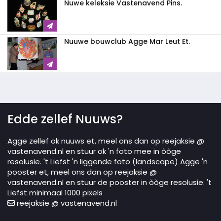
Nuwe keleksie Vastenavend Pins.
Nuuwe bouwclub Agge Mar Leut Et.
Edde zellef Nuuws?
Agge zellef ok nuuws et, meel ons dan op reejaksie @
vastenavend.nl en stuur ok 'n foto mee in òòge
resolusie. 't Liefst 'n liggende foto (landscape) Agge 'n
pooster et, meel ons dan op reejaksie @
vastenavend.nl en stuur de pooster in òòge resolusie. 't
Liefst minimaal 1000 pixels
reejaksie @ vastenavend.nl