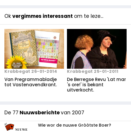
Ok
vergimmes interessant
om te leze...
Krabbegat 26-01-2014
Krabbegat 25-01-2011
Van Pregrammabladje
De Berregse Revu 'Lat mar
tot Vastenavendkrant.
's ore!' is bekant
uitverkocht.
De 77
Nuuwsberichte
van 2007
Wie wor de nuuwe Gròòtste Boer?