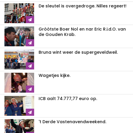
De sleutel is overgedroge. Nilles regeert!
Gròòtste Boer Nol en nar Eric R.i.d.O. van
de Gouden Krab.
Bruna wint weer de supergeveldweil.
Wagetjes kijke.
ICB aalt 74.777,77 euro op.
't Derde Vastenavendweekend.