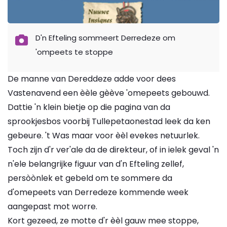
D'n Efteling sommeert Derredeze om
'ompeets te stoppe
De manne van Dereddeze adde voor dees
Vastenavend een èèle gèève 'omepeets gebouwd.
Dattie 'n klein bietje op die pagina van da
sprookjesbos voorbij Tullepetaonestad leek da ken
gebeure. 't Was maar voor èèl evekes netuurlek.
Toch zijn d'r ver'ale da de direkteur, of in ielek geval 'n
n'ele belangrijke figuur van d'n Efteling zellef,
persòònlek et gebeld om te sommere da
d'omepeets van Derredeze kommende week
aangepast mot worre.
Kort gezeed, ze motte d'r èèl gauw mee stoppe,