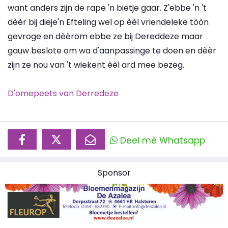
want anders zijn de rape 'n bietje gaar. Z'ebbe 'n 't
dèèr bij dieje'n Efteling wel op èèl vriendeleke tòòn
gevroge en dèèrom ebbe ze bij Dereddeze maar
gauw beslote om wa d'aanpassinge te doen en dèèr
zijn ze nou van 't wiekent èèl ard mee bezeg.
D'omepeets van Derredeze
Deel mè Whatsapp
Sponsor