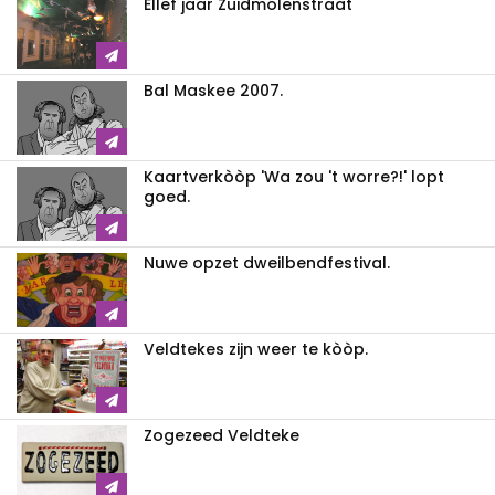
Ellef jaar Zuidmolenstraat
Bal Maskee 2007.
Kaartverkòòp 'Wa zou 't worre?!' lopt
goed.
Nuwe opzet dweilbendfestival.
Veldtekes zijn weer te kòòp.
Zogezeed Veldteke