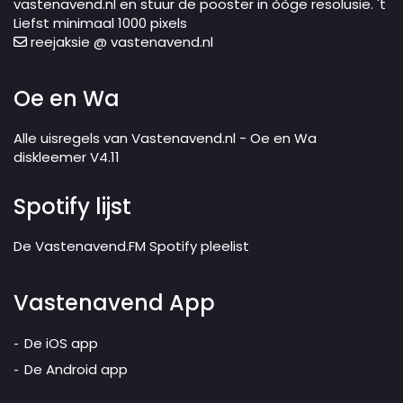
vastenavend.nl en stuur de pooster in òòge resolusie. 't
Liefst minimaal 1000 pixels
reejaksie @ vastenavend.nl
Oe en Wa
Alle uisregels van Vastenavend.nl - Oe en Wa
diskleemer V4.11
Spotify lijst
De Vastenavend.FM Spotify pleelist
Vastenavend App
De iOS app
De Android app