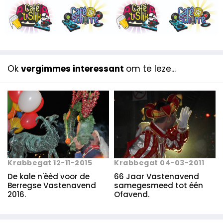
Ok
vergimmes interessant
om te leze...
Krabbegat 12-11-2015
Krabbegat 04-03-2011
De kale n'èèd voor de
66 Jaar Vastenavend
Berregse Vastenavend
samegesmeed tot één
2016.
Ofavend.