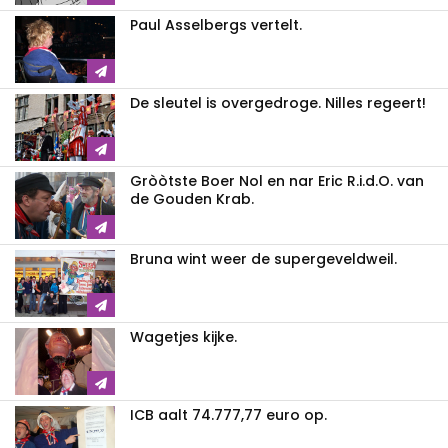
Paul Asselbergs vertelt.
De sleutel is overgedroge. Nilles regeert!
Gròòtste Boer Nol en nar Eric R.i.d.O. van
de Gouden Krab.
Bruna wint weer de supergeveldweil.
Wagetjes kijke.
ICB aalt 74.777,77 euro op.