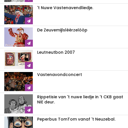
't Nuwe Vastenavendliedje.
De Zeuvemijlslèèrzelòòp
Leutneutbon 2007
Vastenavondconcert
Rippetisie van 't nuwe liedje in 't CKB gaat
NIE deur.
Peperbus TomTom vanaf 't Neuzebal.