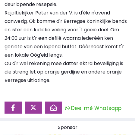
deurlopende resepsie.
Rojaltiekijker Peter van der V. is d'èle n'avend
aanwezig. Ok komme d'r Berregse Koninklijke bends
en ister een ludieke veiling voor 't goeie doel. Om
24:00 uur is t'r een defilé waarna iederèèn ken
geniete van een lopend buffet. Dèèrnaast komt t'r
een lokale Oòg'eid lengs.
Ou d'r wel rekening mee datter ektra beveiliging is
die streng let op oranje gerdijne en andere oranje
Berregse uitlatinge.
Deel mè Whatsapp
Sponsor