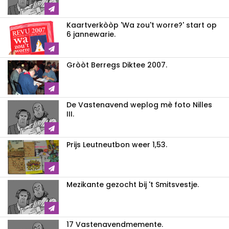
Kaartverkòòp 'Wa zou't worre?' start op
6 jannewarie.
Gròòt Berregs Diktee 2007.
De Vastenavend weplog mè foto Nilles
III.
Prijs Leutneutbon weer 1,53.
Mezikante gezocht bij 't Smitsvestje.
17 Vastenavendmemente.