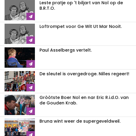
Leste pratje op 't biljart van Nol op de
B.R.T.O.
Loftrompet voor Ge Wit Ut Mar Nooit.
Paul Asselbergs vertelt.
De sleutel is overgedroge. Nilles regeert!
Gròòtste Boer Nol en nar Eric R.i.d.O. van
de Gouden Krab.
Bruna wint weer de supergeveldweil.