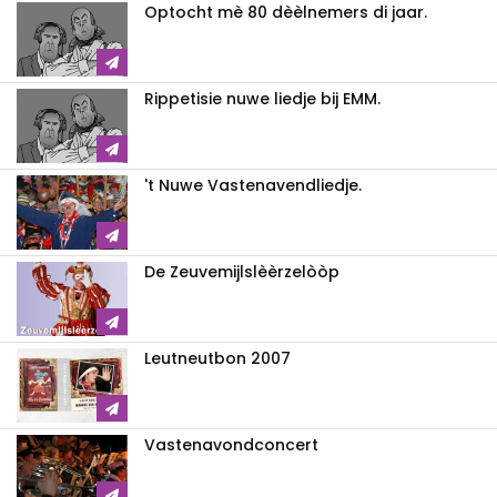
Optocht mè 80 dèèlnemers di jaar.
Rippetisie nuwe liedje bij EMM.
't Nuwe Vastenavendliedje.
De Zeuvemijlslèèrzelòòp
Leutneutbon 2007
Vastenavondconcert