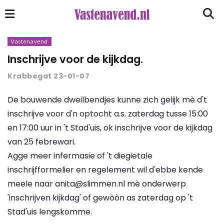
Vastenavend
Inschrijve voor de kijkdag.
Krabbegat 23-01-07
De bouwende dweilbendjes kunne zich gelijk mè d't
inschrijve voor d'n optocht a.s. zaterdag tusse 15:00
en 17:00 uur in 't Stad'uis, ok inschrijve voor de kijkdag
van 25 febrewari.
Agge meer infermasie of 't diegietale
inschrijfformelier en regelement wil d'ebbe kende
meele naar anita@slimmen.nl mè onderwerp
'inschrijven kijkdag' of gewòòn as zaterdag op 't
Stad'uis lengskomme.