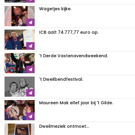
Wagetjes kijke.
ICB aalt 74.777,77 euro op.
't Derde Vastenavendweekend.
't Dweilbendfestival.
Maureen Mak ellef jaar bij 't Gilde.
Dweilmeziek ontmoet...