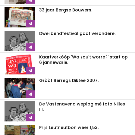
33 jaar Bergse Bouwers.
Dweilbendfestival gaat verandere.
Kaartverkòòp 'Wa zou't worre?' start op
6 jannewarie.
Gròòt Berregs Diktee 2007.
De Vastenavend weplog mè foto Nilles
III.
Prijs Leutneutbon weer 1,53.