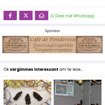
Deel mè Whatsapp
Sponsor
Ok
vergimmes interessant
om te leze...