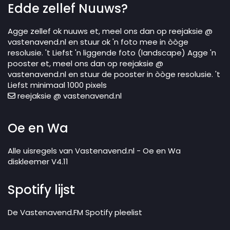
Edde zellef Nuuws?
Agge zellef ok nuuws et, meel ons dan op reejaksie @
vastenavend.nl en stuur ok 'n foto mee in òòge
resolusie. 't Liefst 'n liggende foto (landscape) Agge 'n
pooster et, meel ons dan op reejaksie @
vastenavend.nl en stuur de pooster in òòge resolusie. 't
Liefst minimaal 1000 pixels
reejaksie @ vastenavend.nl
Oe en Wa
Alle uisregels van Vastenavend.nl - Oe en Wa
diskleemer V4.11
Spotify lijst
De Vastenavend.FM Spotify pleelist